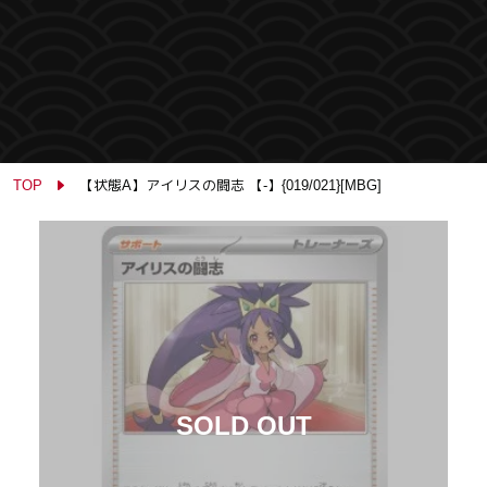
TOP
【状態A】アイリスの闘志 【-】{019/021}[MBG]