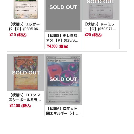
【状態S】エレザー
【状態S】ドーミラ
ド 【C】{089/106}
ー 【C】{050/071}
[SV8]
[SV2P]
¥10
¥20
(税込)
(税込)
【状態S】ふしぎな
アメ 【P】{025/SM-
P}[その他]
¥4300
(税込)
【状態S】ロコン マ
スターボールミラー
【C】{037/165}[SV
¥1100
(税込)
【状態A】ロケット
2a]
団エネルギー【-】{1
93/193}[M2a]
¥20
(税込)