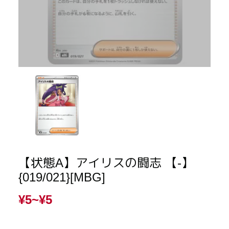
【状態A】アイリスの闘志 【-】
{019/021}[MBG]
¥5~
¥5