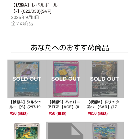
【状態A】レベルボール
【-】{022/038}[SVF]
2025年9月8日
全ての商品
あなたへのおすすめ商品
【状態A】シルシュ
【状態S】ハイパー
【状態A】ドリュウ
ルー 【S】{297/190}
アロマ 【ACE】{05
ズex 【SAR】{171/
[SV4a]
5/066}[SV5a]
086}[SV11B]
¥20
¥50
¥850
(税込)
(税込)
(税込)