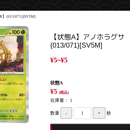
013/071}[SV5M]
【状態A】アノホラグサ 
{013/071}[SV5M]
¥5~
¥5
状態A
¥5
(税込)
在庫量：
1
数量
枚