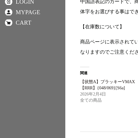
LOGIN
中国語表記のカードで、
体字をお選びする事はで
MYPAGE
CART
【在庫数について】
商品ページに表示されて
なりますのでご注意くだ
関連
【状態A】ブラッキーVMAX
【RRR】{048/069}[S6a]
2026年2月4日
全ての商品