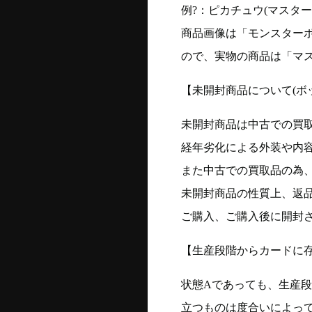
例?：ピカチュウ(マスターボー
商品画像は「モンスター
ので、実物の商品は「マ
【未開封商品について(ボ
未開封商品は中古での買
経年劣化による外装や内
また中古での買取品の為
未開封商品の性質上、返
ご購入、ご購入後に開封
【生産段階からカードに存
状態Aであっても、生産
立つものは度合いによって