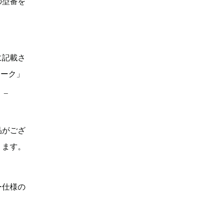
の型番を
に記載さ
マーク」
。_
品がござ
ります。
ー仕様の