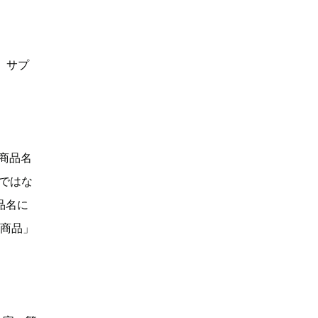
、サプ
「商品名
Dではな
品名に
い商品」