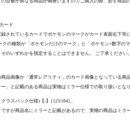
ドの型番が異なる商品が御座いますのでご購入の際、必ず商品
カード
収録されているカードでポケモンのマークがカード表面右下等
ークの種類が「ポケモンだけのマーク」と「ポケモン+数字の
そのいずれかを指定することはできません。 ご了承ください
の商品画像が「通常レアリティ」のカード画像となっている商
ラー」と記載のある商品は実物はミラー仕様での取り扱いとな
ラスパック仕様)【-】{125/184}_
ドですが商品名にミラーと記載があるので、実物の商品はミラ