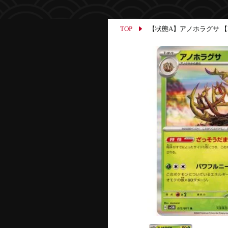
TOP
【状態A】アノホラグサ 【R】{