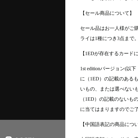
【セール商品について】
セール品はお一人様がご購
ライは1種につき3点まで
【1EDが存在するカード
1st editionバージ
に（1ED）の記載のある
いもの、または選べない
（1ED）の記載のないも
に当てはまりますのでご
【中国語表記の商品につ