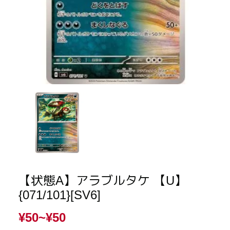
【状態A】アラブルタケ 【U】
{071/101}[SV6]
¥50~
¥50