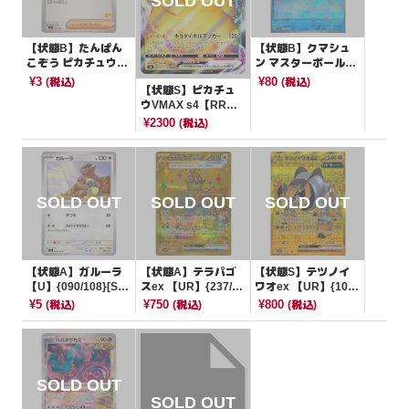
【状態B】たんぱん
【状態B】クマシュ
こぞう ピカチュウマ
ン マスターボールミ
ーク【-】{060/066}
ラー【C】{028/086}
¥3
¥80
(税込)
(税込)
【状態S】ピカチュ
[SVI]
[SV11B]
ウVMAX s4【RR
R】{031/100}[s4]
¥2300
(税込)
【状態A】ガルーラ
【状態A】テラパゴ
【状態S】テツノイ
【U】{090/108}[SV
スex 【UR】{237/18
ワオex 【UR】{100/
3]
7}[SV8a]
071}[SV5M]
¥5
¥750
¥800
(税込)
(税込)
(税込)