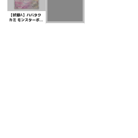
【状態A】ハバタク
カミ モンスターボー
ルミラー【-】{072/1
¥5
(税込)
【状態A】タケルラ
87}[SV8a]
イコex 【RR】{053/
071}[SV5K]
¥80
(税込)
全ての商品
SR,SAR,UR等
AR/CHR
RR/RRR
状態S