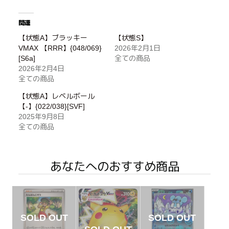
関連
【状態A】ブラッキー
【状態S】
VMAX 【RRR】{048/069}
2026年2月1日
[S6a]
全ての商品
2026年2月4日
全ての商品
【状態A】レベルボール
【-】{022/038}[SVF]
2025年9月8日
全ての商品
あなたへのおすすめ商品