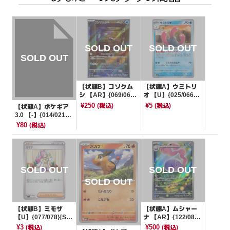
【状態B】コソクム
【状態A】ウミトリ
シ 【AR】{069/066}
オ 【U】{025/066}
[SV4K]
[SV4K]
¥250
¥5
(税込)
(税込)
【状態A】ポケギア
3.0 【-】{014/021}
[SEF]
¥80
(税込)
【状態B】ミモザ
【状態A】ムシャー
【U】{077/078}[SV
ナ 【AR】{122/086}
1V]
[SV11B]
¥3
¥500
(税込)
(税込)