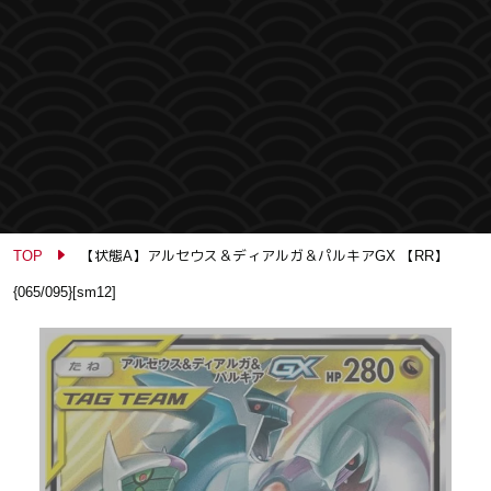
TOP
【状態A】アルセウス＆ディアルガ＆パルキアGX 【RR】
{065/095}[sm12]