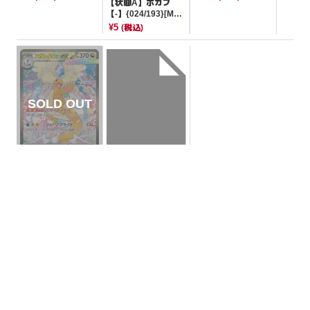
【状態A】ポカブ
【-】{024/193}[M2
a]
¥5
(税込)
【状態A】エレキジ
【状態B】メガカイ
ェネレーター 【-】
リューex【SAR】{2
{010/045}[SVN]
¥5
(税込)
46/193}[M2a]
¥14000
(税込)