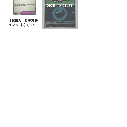
【状態A】ガチガチ
バンド 【-】{025/04
5}[SVN]
¥5
(税込)
【状態S】ガラル ジ
グザグマ 悪エネルギ
ーミラー【-】{105/1
¥10
(税込)
93}[M2a]
全ての商品
SR,SAR,UR等
AR/CHR
RR/RRR