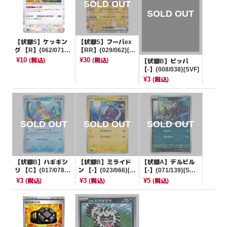
【状態S】ケッキン
【状態S】フーパex
グ 【R】{062/071}
【RR】{029/062}[S
[SV2P]
V3a]
¥10
¥30
(税込)
(税込)
【状態B】ビッパ
【-】{008/038}[SVF]
¥3
(税込)
【状態B】ハギギシ
【状態B】ミライド
【状態A】デルビル
リ 【C】{017/078}
ン 【-】{023/066}[S
【-】{071/139}[SV
[SV1S]
VI]
D]
¥3
¥3
¥5
(税込)
(税込)
(税込)