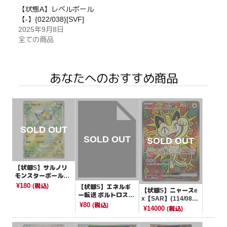
【状態A】レベルボール
【-】{022/038}[SVF]
2025年9月8日
全ての商品
あなたへのおすすめ商品
【状態S】サルノリ
モンスターボールミ
ラー【-】{006/187}
¥180
(税込)
【状態S】エネルギ
【状態S】ニャースe
[SV8a]
ー転送 ボルトロスマ
x【SAR】{114/080}
ーク【-】{015/020}
¥80
(税込)
[M3]
¥14000
(税込)
[BGS]