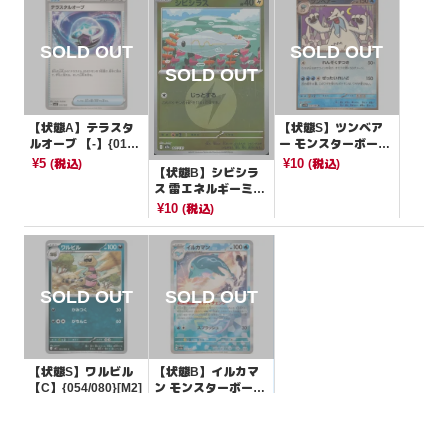
【状態A】テラスタ
【状態S】ツンベア
ルオーブ 【-】{012/
ー モンスターボール
022}[SVLS]
ミラー【R】{029/08
¥5
¥10
(税込)
(税込)
【状態B】シビシラ
6}[SV11B]
ス 雷エネルギーミラ
ー【-】{047/193}[M
¥10
(税込)
2a]
【状態S】ワルビル
【状態B】イルカマ
【C】{054/080}[M2]
ン モンスターボール
ミラー【-】{045/18
¥10
¥3
(税込)
(税込)
7}[SV8a]