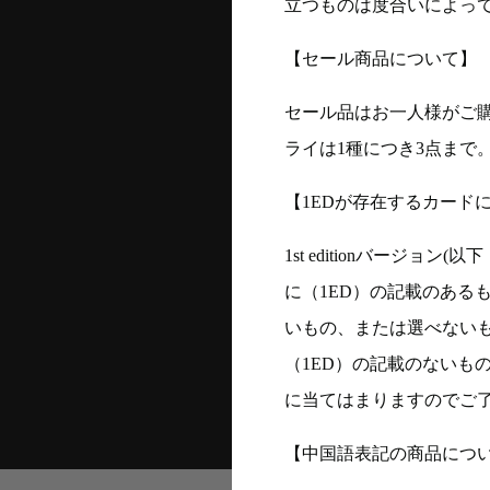
立つものは度合いによって
【セール商品について】
セール品はお一人様がご購
ライは1種につき3点まで
【1EDが存在するカード
1st editionバージ
に（1ED）の記載のある
いもの、または選べない
（1ED）の記載のないも
に当てはまりますのでご
【中国語表記の商品につ