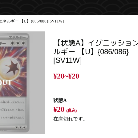
ー 【U】{086/086}[SV11W]
【状態A】イグニッショ
ルギー 【U】{086/086}
[SV11W]
¥20~
¥20
状態A
¥20
(税込)
在庫切れです。