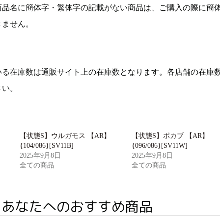
商品名に簡体字・繁体字の記載がない商品は、ご購入の際に簡
きません。
いる在庫数は通販サイト上の在庫数となります。各店舗の在庫
さい。
【状態S】ウルガモス 【AR】
【状態S】ポカブ 【AR】
{104/086}[SV11B]
{096/086}[SV11W]
2025年9月8日
2025年9月8日
全ての商品
全ての商品
あなたへのおすすめ商品