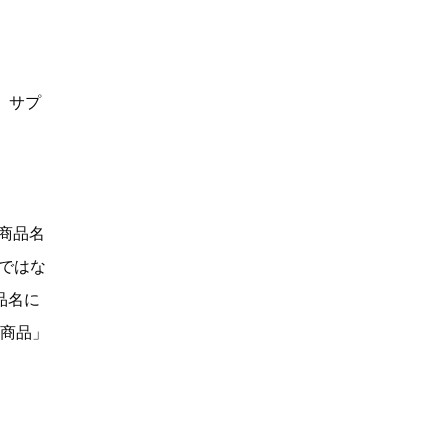
、サプ
「商品名
Dではな
品名に
い商品」