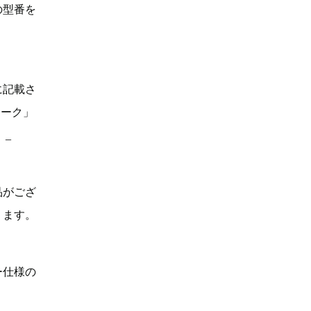
の型番を
に記載さ
マーク」
。_
品がござ
ります。
ー仕様の