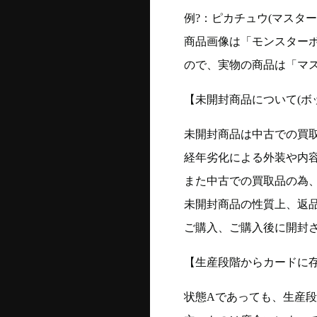
例?：ピカチュウ(マスターボー
商品画像は「モンスター
ので、実物の商品は「マ
【未開封商品について(ボ
未開封商品は中古での買
経年劣化による外装や内
また中古での買取品の為
未開封商品の性質上、返
ご購入、ご購入後に開封
【生産段階からカードに存
状態Aであっても、生産