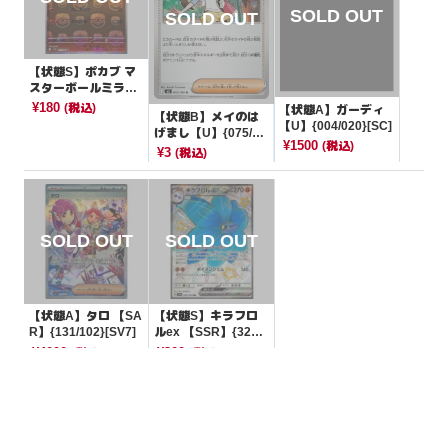
【状態S】ポカブ マ
スターボールミラー
【C】{011/086}[SV1
¥180
(税込)
【状態A】ガーディ
【状態B】メイのは
1W]
【U】{004/020}[SC]
げまし【U】{075/08
¥1500
(税込)
0}[M3]
¥3
(税込)
【状態A】タロ 【SA
【状態S】キラフロ
R】{131/102}[SV7]
ルex 【SSR】{329/1
90}[SV4a]
¥4000
¥300
(税込)
(税込)