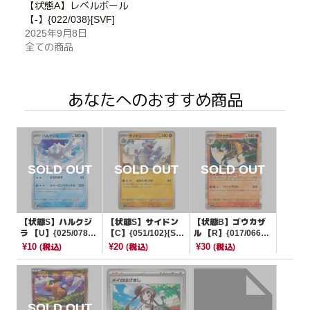
【状態A】レベルボール
【-】{022/038}[SVF]
2025年9月8日
全ての商品
あなたへのおすすめ商品
【状態S】ハルクジ
【状態S】サイドン
【状態B】ゴウカザ
ラ 【U】{025/078}
【C】{051/102}[SV
ル 【R】{017/066}
[SV1V]
7]
[SV5a]
¥10
¥20
¥30
(税込)
(税込)
(税込)