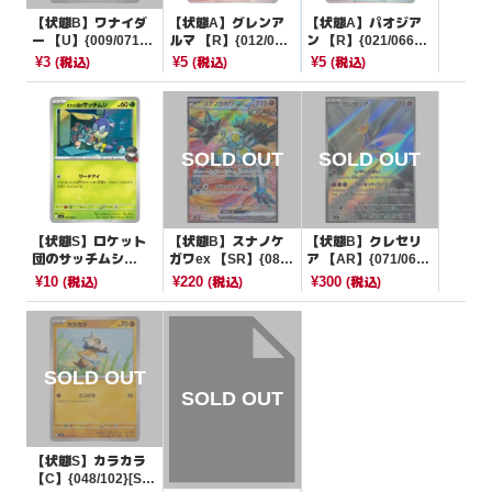
【状態B】ワナイダ
【状態A】グレンア
【状態A】パオジア
ー 【U】{009/071}
ルマ 【R】{012/07
ン 【R】{021/066}
[SV2D]
8}[SV1S]
[SV4M]
¥3
¥5
¥5
(税込)
(税込)
(税込)
【状態S】ロケット
【状態B】スナノケ
【状態B】クレセリ
団のサッチムシ
ガワex 【SR】{083/
ア 【AR】{071/064}
【C】{007/098}[SV
066}[SV4K]
[SV6a]
¥10
¥220
¥300
(税込)
(税込)
(税込)
10]
【状態S】カラカラ
【C】{048/102}[SV