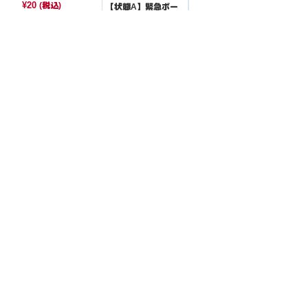
7]
¥20
(税込)
【状態A】緊急ボー
ド 【-】{025/044}[S
VK]
¥5
(税込)
全ての商品
SR,SAR,UR等
AR/CHR
RR/RRR
状態S
状態A
状態B