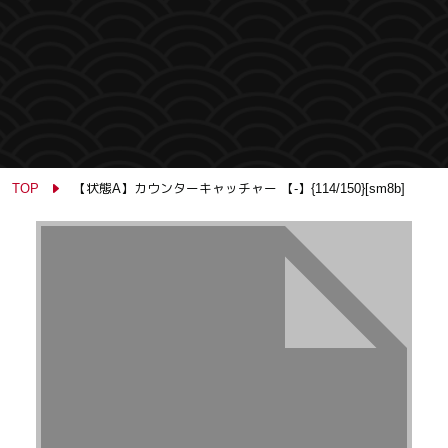
TOP
【状態A】カウンターキャッチャー 【-】{114/150}[sm8b]