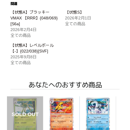
関連
【状態A】ブラッキー
【状態S】
VMAX 【RRR】{048/069}
2026年2月1日
[S6a]
全ての商品
2026年2月4日
全ての商品
【状態A】レベルボール
【-】{022/038}[SVF]
2025年9月8日
全ての商品
あなたへのおすすめ商品