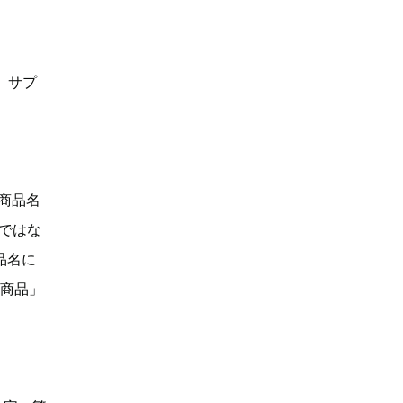
、サプ
「商品名
Dではな
品名に
い商品」