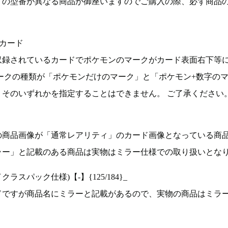
ドの型番が異なる商品が御座いますのでご購入の際、必ず商品
カード
収録されているカードでポケモンのマークがカード表面右下等
ークの種類が「ポケモンだけのマーク」と「ポケモン+数字の
そのいずれかを指定することはできません。 ご了承ください
の商品画像が「通常レアリティ」のカード画像となっている商
ラー」と記載のある商品は実物はミラー仕様での取り扱いとな
ラスパック仕様)【-】{125/184}_
ドですが商品名にミラーと記載があるので、実物の商品はミラ