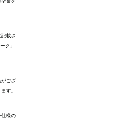
の型番を
に記載さ
マーク」
。_
品がござ
ります。
ー仕様の