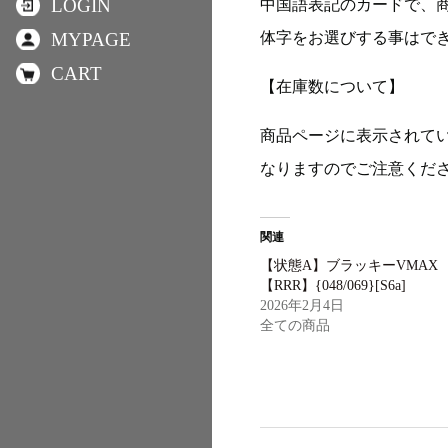
LOGIN
中国語表記のカードで、
体字をお選びする事はで
MYPAGE
CART
【在庫数について】
商品ページに表示されて
なりますのでご注意くだ
関連
【状態A】ブラッキーVMAX
【RRR】{048/069}[S6a]
2026年2月4日
全ての商品