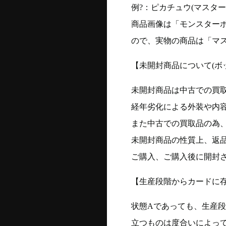
例?：ピカチュウ(マスターボー
商品画像は「モンスター
ので、実物の商品は「マ
【未開封商品について(ボ
未開封商品は中古での買
経年劣化による外装や内
また中古での買取品の為
未開封商品の性質上、返
ご購入、ご購入後に開封
【生産段階からカードに存
状態Aであっても、生産
立つものは度合いによって