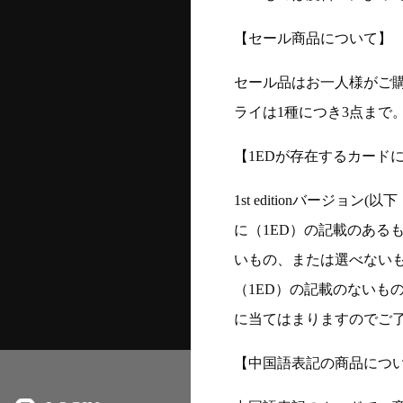
【セール商品について】
セール品はお一人様がご購
ライは1種につき3点まで
【1EDが存在するカード
1st editionバージ
に（1ED）の記載のある
いもの、または選べない
（1ED）の記載のないも
に当てはまりますのでご
【中国語表記の商品につ