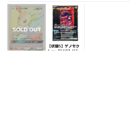
【状態S】ゲノセク
トex 【SAR】{172/
086}[SV11B]
¥3300
(税込)
【状態B】イーブイG
X 【HR】{219/173}
[sm12a]
¥11000
(税込)
全ての商品