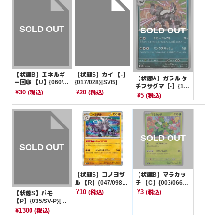
【状態B】エネルギ
【状態S】カイ 【-】
【状態A】ガラル タ
ー回収 【U】{060/0
{017/028}[SVB]
チフサグマ【-】{10
72}[sm3+]
¥30
¥20
(税込)
(税込)
7/193}[M2a]
¥5
(税込)
【状態S】コノヨザ
【状態B】マラカッ
ル 【R】{047/098}
チ 【C】{003/066}
[SV10]
[SV4K]
¥10
¥3
(税込)
(税込)
【状態S】パモ
【P】{035/SV-P}[そ
の他]
¥1300
(税込)