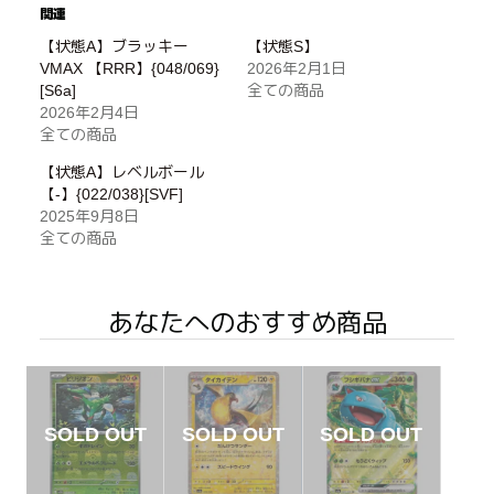
関連
【状態A】ブラッキー
【状態S】
VMAX 【RRR】{048/069}
2026年2月1日
[S6a]
全ての商品
2026年2月4日
全ての商品
【状態A】レベルボール
【-】{022/038}[SVF]
2025年9月8日
全ての商品
あなたへのおすすめ商品