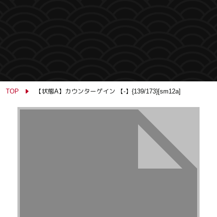
TOP
【状態A】カウンターゲイン 【-】{139/173}[sm12a]