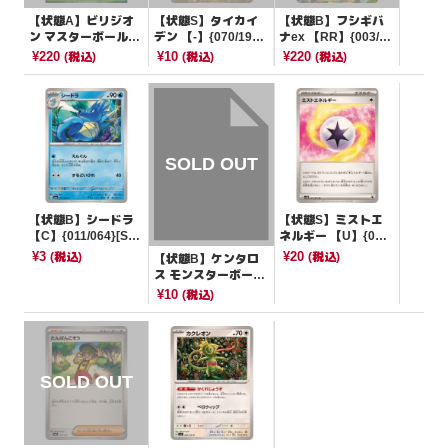
【状態A】ビリジオ
【状態S】タイカイ
【状態B】フシギバ
ン マスターボールミ
デン 【-】{070/190}
ナex 【RR】{003/16
ラー【R】{010/086}
[SV4a]
5}[SV2a]
¥220
¥10
¥220
(税込)
(税込)
(税込)
[SV11W]
【状態B】シードラ
【状態S】ミストエ
【C】{011/064}[SV
ネルギー 【U】{071/
6a]
071}[SV5M]
¥3
¥20
(税込)
(税込)
【状態B】ケンタロ
ス モンスターボール
ミラー【U】{128/16
¥10
(税込)
5}[SV2a]