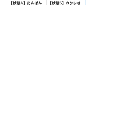
【状態A】たんぱん
【状態S】カクレオ
こぞう 【-】{157/17
ン 【C】{086/106}
5}[SVM]
[SV8]
¥5
¥10
(税込)
(税込)
全ての商品
SR,SAR,UR等
AR/CHR
RR/RRR
状態S
状態A
状態B