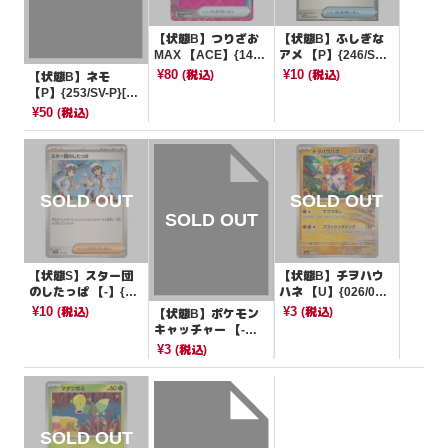
【状態B】つりざお
【状態B】ふしぎな
MAX 【ACE】{142/
アメ 【P】{246/SV-
187}[SV8a]
P}[PROMO]
¥80
¥10
(税込)
(税込)
【状態B】ネモ
【P】{253/SV-P}[そ
の他]
¥50
(税込)
【状態S】スター団
【状態B】チヲハウ
のしたっぱ 【-】{15
ハネ 【U】{026/06
5/175}[SVM]
4}[SV6a]
¥10
¥3
(税込)
(税込)
【状態B】ポケモン
キャッチャー 【-】
{017/021}[SVC]
¥3
(税込)