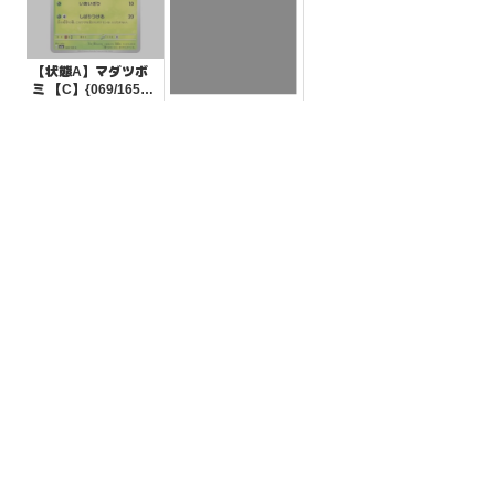
【状態A】マダツボ
ミ 【C】{069/165}
[SV2a]
¥5
(税込)
【状態A】ガチグマ
アカツキex 【RR】
{052/066}[SV5a]
¥50
(税込)
全ての商品
SR,SAR,UR等
AR/CHR
RR/RRR