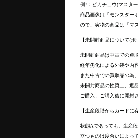
例?：ピカチュウ(マスターボー
商品画像は「モンスター
ので、実物の商品は「マ
【未開封商品について(ボ
未開封商品は中古での買
経年劣化による外装や内
また中古での買取品の為
未開封商品の性質上、返
ご購入、ご購入後に開封
【生産段階からカードに存
状態Aであっても、生産
立つものは度合いによって