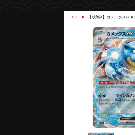
TOP
【状態A】カメックスex RR仕様