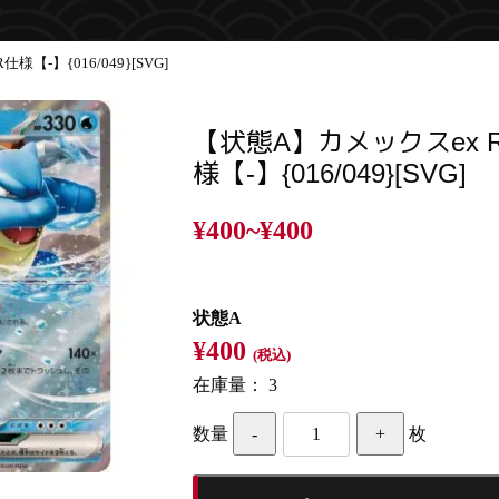
【-】{016/049}[SVG]
【状態A】カメックスex 
様【-】{016/049}[SVG]
¥400~
¥400
状態A
¥400
(税込)
在庫量：
3
数量
枚