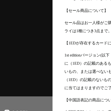
【セール商品について】
セール品はお一人様がご購
ライは1種につき3点まで
【1EDが存在するカード
1st editionバージ
に（1ED）の記載のある
いもの、または選べない
（1ED）の記載のないも
に当てはまりますのでご
【中国語表記の商品につ