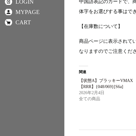
LOGIN
中国語表記のカードで、
体字をお選びする事はで
MYPAGE
CART
【在庫数について】
商品ページに表示されて
なりますのでご注意くだ
関連
【状態A】ブラッキーVMAX
【RRR】{048/069}[S6a]
2026年2月4日
全ての商品