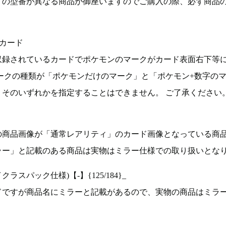
ドの型番が異なる商品が御座いますのでご購入の際、必ず商品
カード
収録されているカードでポケモンのマークがカード表面右下等
ークの種類が「ポケモンだけのマーク」と「ポケモン+数字の
そのいずれかを指定することはできません。 ご了承ください
の商品画像が「通常レアリティ」のカード画像となっている商
ラー」と記載のある商品は実物はミラー仕様での取り扱いとな
ラスパック仕様)【-】{125/184}_
ドですが商品名にミラーと記載があるので、実物の商品はミラ