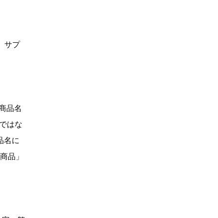
、サプ
「商品名
Dではな
品名に
い商品」