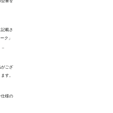
の型番を
に記載さ
マーク」
。_
品がござ
ります。
ー仕様の