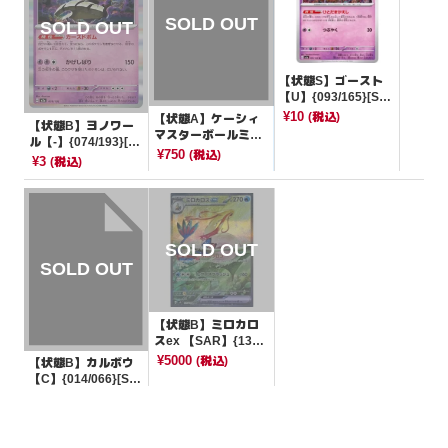
【状態S】ゴースト
【U】{093/165}[SV
2a]
¥10
(税込)
【状態A】ケーシィ
【状態B】ヨノワー
マスターボールミラ
ル【-】{074/193}[M
ー【C】{063/165}[S
¥750
(税込)
2a]
¥3
(税込)
V2a]
【状態B】ミロカロ
スex 【SAR】{131/
106}[SV8]
¥5000
(税込)
【状態B】カルボウ
【C】{014/066}[SV
4K]
¥3
(税込)