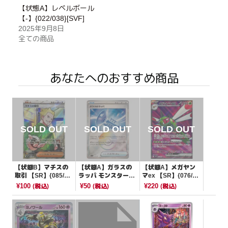
【状態A】レベルボール
【-】{022/038}[SVF]
2025年9月8日
全ての商品
あなたへのおすすめ商品
【状態B】マチスの
【状態A】ガラスの
【状態A】メガヤン
取引 【SR】{085/06
ラッパ モンスターボ
マex 【SR】{076/06
3}[M1L]
ールミラー【-】{14
3}[SV9a]
¥100
¥50
¥220
(税込)
(税込)
(税込)
0/187}[SV8a]