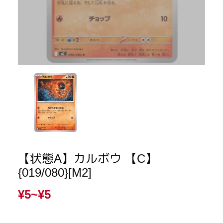
【状態A】カルボウ 【C】
{019/080}[M2]
¥5~
¥5