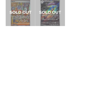
【状態A】セイジ
【状態S】マシェー
【SAR】{096/071}
ド 【AR】{066/064}
[SV5M]
[SV7a]
¥1000
¥600
(税込)
(税込)
全ての商品
SR,SAR,UR等
AR/CHR