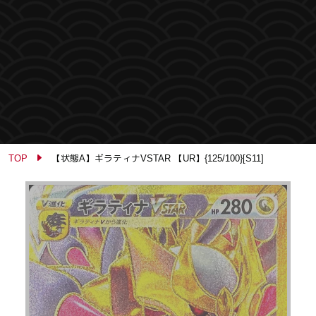
TOP
【状態A】ギラティナVSTAR 【UR】{125/100}[S11]