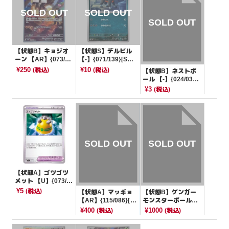
【状態B】キョジオ
【状態S】デルビル
ーン 【AR】{073/06
【-】{071/139}[SV
6}[SV4K]
D]
¥250
¥10
(税込)
(税込)
【状態B】ネストボ
ール 【-】{024/038}
[smI]
¥3
(税込)
【状態A】ゴツゴツ
メット 【U】{073/0
78}[SV1V]
¥5
(税込)
【状態A】マッギョ
【状態B】ゲンガー
【AR】{115/086}[S
モンスターボールミ
V11W]
ラー【R】{094/165}
¥400
¥1000
(税込)
(税込)
[SV2a]