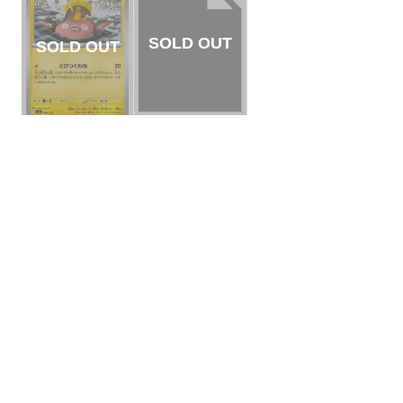
【状態B】ヘラクロ
【状態A】マッギョ
ス 【-】{002/139}[S
【-】{050/193}[M2
VD]
¥3
(税込)
a]
¥5
(税込)
全ての商品
SR,SAR,UR等
AR/CHR