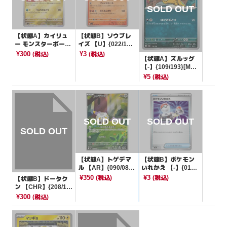
【状態A】カイリュ
【状態B】ソウブレ
ー モンスターボール
イズ 【U】{022/10
ミラー【R】{149/16
6}[SV8]
¥300
¥3
(税込)
(税込)
【状態A】ズルッグ
5}[SV2a]
【-】{109/193}[M2
a]
¥5
(税込)
【状態A】トゲデマ
【状態B】ポケモン
ル 【AR】{090/080}
いれかえ 【-】{012/
[M2]
021}[MBD]
¥350
¥3
(税込)
(税込)
【状態B】ドータク
ン 【CHR】{208/18
4}[S8b]
¥300
(税込)