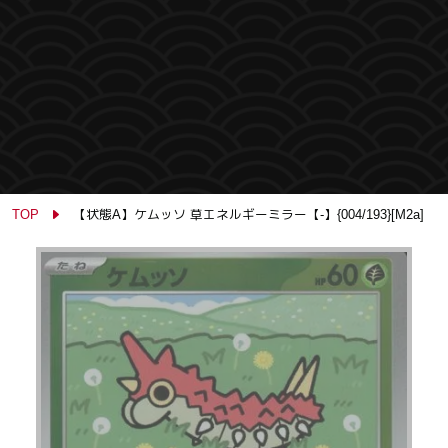
TOP
【状態A】ケムッソ 草エネルギーミラー【-】{004/193}[M2a]