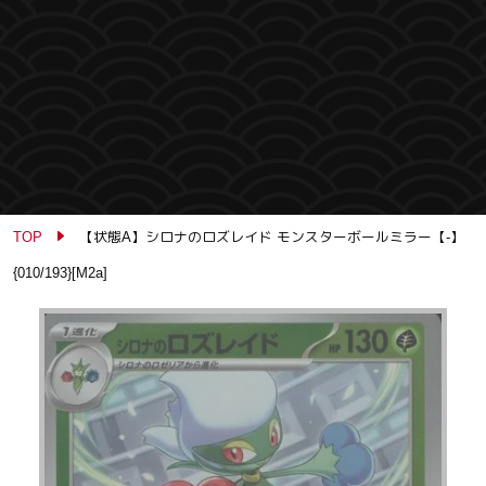
TOP
【状態A】シロナのロズレイド モンスターボールミラー【-】
{010/193}[M2a]