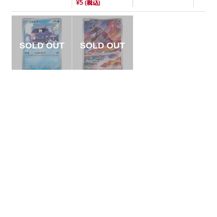
a]
¥5
(税込)
【状態S】シェルダ
【状態A】グラード
ー 【C】{090/165}
ン 【AR】{069/062}
[SV2a]
[SV3a]
¥20
¥2800
(税込)
(税込)
全ての商品
SR,SAR,UR等