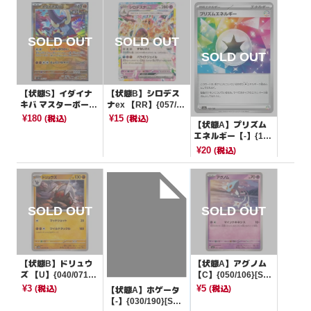
【状態S】イダイナ
【状態B】シロデス
キバ マスターボール
ナex 【RR】{057/10
ミラー【-】{086/18
6}[SV8]
¥180
¥15
(税込)
(税込)
【状態A】プリズム
7}[SV8a]
エネルギー【-】{19
2/193}[M2a]
¥20
(税込)
【状態B】ドリュウ
【状態A】アグノム
ズ 【U】{040/071}
【C】{050/106}[SV
[SV5M]
8]
¥3
¥5
(税込)
(税込)
【状態A】ホゲータ
【-】{030/190}[SV4