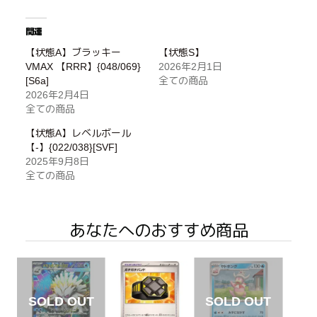
関連
【状態A】ブラッキー
【状態S】
VMAX 【RRR】{048/069}
2026年2月1日
[S6a]
全ての商品
2026年2月4日
全ての商品
【状態A】レベルボール
【-】{022/038}[SVF]
2025年9月8日
全ての商品
あなたへのおすすめ商品