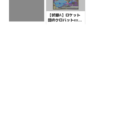
【状態A】ロケット
団のクロバットex
【SAR】{127/098}
¥5600
(税込)
【状態S】ポッポ
[SV10]
【C】{016/165}[SV
2a]
¥10
(税込)
全ての商品
SR,SAR,UR等
AR/CHR
RR/RRR
状態S