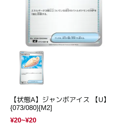
【状態A】ジャンボアイス 【U】
{073/080}[M2]
¥20~
¥20