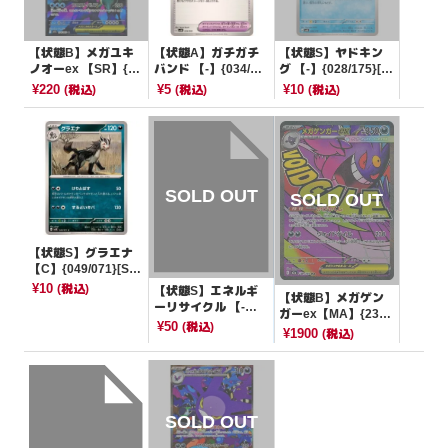
【状態B】メガユキ
【状態A】ガチガチ
【状態S】ヤドキン
ノオーex 【SR】{07
バンド 【-】{034/05
グ 【-】{028/175}[S
6/063}[M1S]
3}[SVHM]
VM]
¥220
¥5
¥10
(税込)
(税込)
(税込)
【状態S】グラエナ
【C】{049/071}[SV
5K]
¥10
(税込)
【状態S】エネルギ
【状態B】メガゲン
ーリサイクル 【-】
ガーex【MA】{230/
{002/029}[SMN]
¥50
(税込)
193}[M2a]
¥1900
(税込)