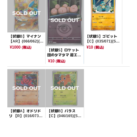
【状態B】マイナン
【状態S】ゴビット
【AR】{066/062}[S
【C】{035/071}[SV
V3a]
5K]
¥1000
¥10
(税込)
(税込)
【状態S】ロケット
団のタマタマ 超エネ
ルギーミラー【-】{0
¥10
(税込)
61/193}[M2a]
【状態A】オドリド
【状態B】パラス
リ 【R】{016/073}
【C】{046/165}[SV
[SV1a]
2a]
¥5
¥10
(税込)
(税込)