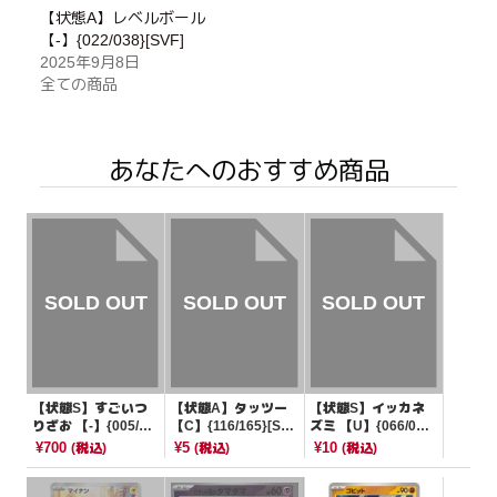
【状態A】レベルボール
【-】{022/038}[SVF]
2025年9月8日
全ての商品
あなたへのおすすめ商品
【状態S】すごいつ
【状態A】タッツー
【状態S】イッカネ
りざお 【-】{005/01
【C】{116/165}[SV
ズミ 【U】{066/07
0}[SNP紫]
2a]
8}[SV1V]
¥700
¥5
¥10
(税込)
(税込)
(税込)