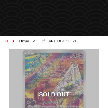
TOP
【状態A】スリープ 【AR】{086/078}[SV1V]