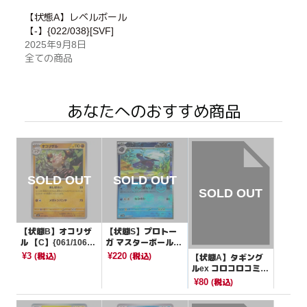
【状態A】レベルボール
【-】{022/038}[SVF]
2025年9月8日
全ての商品
あなたへのおすすめ商品
【状態B】オコリザ
【状態S】プロトー
ル 【C】{061/106}
ガ マスターボールミ
[SV8]
ラー【U】{025/086}
¥3
¥220
(税込)
(税込)
【状態A】タギング
[SV11B]
ルex コロコロコミッ
ク【P】{088/SV-P}
¥80
(税込)
[その他]