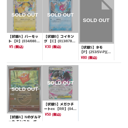
【状態A】パーモッ
【状態B】コイキン
ト 【R】{034/080}
グ 【C】{013/078}
[M2]
[SV1S]
¥5
¥30
(税込)
(税込)
【状態S】ネモ
【P】{253/SV-P}[そ
の他]
¥80
(税込)
【状態S】メガクチ
ートex 【RR】{046/
063}[M1L]
¥50
(税込)
【状態A】Nのダルマ
ッカ モンスターボー
ルミラー【-】{027/1
¥80
(税込)