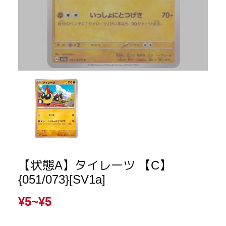
【状態A】タイレーツ 【C】
{051/073}[SV1a]
¥5~
¥5