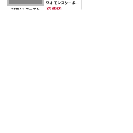
ワオ モンスターボー
ルミラー【-】{077/1
¥3
(税込)
【状態A】ブースト
87}[SV8a]
エナジー古代 【-】
{035/053}[SVHK]
¥5
(税込)
全ての商品
SR,SAR,UR等
AR/CHR
RR/RRR
状態S
状態A