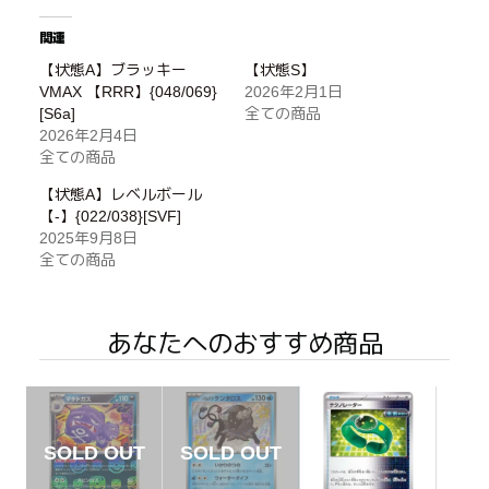
関連
【状態A】ブラッキー
【状態S】
VMAX 【RRR】{048/069}
2026年2月1日
[S6a]
全ての商品
2026年2月4日
全ての商品
【状態A】レベルボール
【-】{022/038}[SVF]
2025年9月8日
全ての商品
あなたへのおすすめ商品