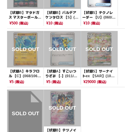
【状態B】マタドガ
【状態B】パルデア
【状態S】テクノレ
ス マスターボールミ
ケンタロス 【S】{22
ーダー 【U】{060/0
ラー【R】{110/165}
3/190}[SV4a]
66}[SV4M]
¥500
¥10
¥10
(税込)
(税込)
(税込)
[SV2a]
【状態A】キラフロ
【状態A】すごいつ
【状態S】サーナイ
ル 【C】{068/106}
りざお 【-】{011/02
トex 【SAR】{101/
[SV8]
2}[SVLS]
078}[SV1S]
¥5
¥5
¥29000
(税込)
(税込)
(税込)
【状態B】テツノイ