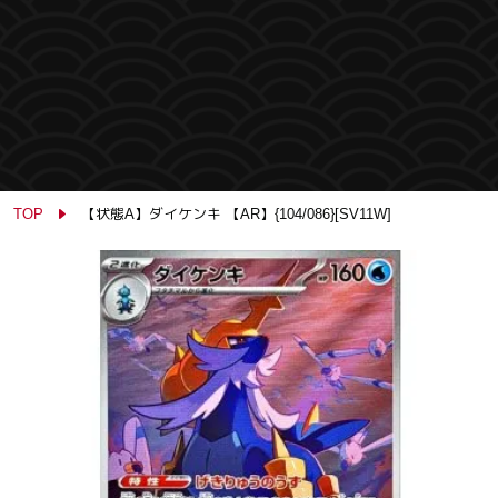
TOP
【状態A】ダイケンキ 【AR】{104/086}[SV11W]