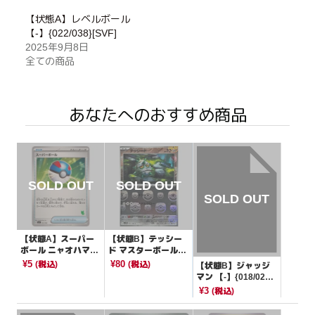
【状態A】レベルボール
【-】{022/038}[SVF]
2025年9月8日
全ての商品
あなたへのおすすめ商品
【状態A】スーパー
【状態B】テッシー
ボール ニャオハマー
ド マスターボールミ
ク【-】{052/066}[S
ラー【C】{063/086}
¥5
¥80
(税込)
(税込)
【状態B】ジャッジ
VI]
[SV11W]
マン 【-】{018/021}
[SVC]
¥3
(税込)