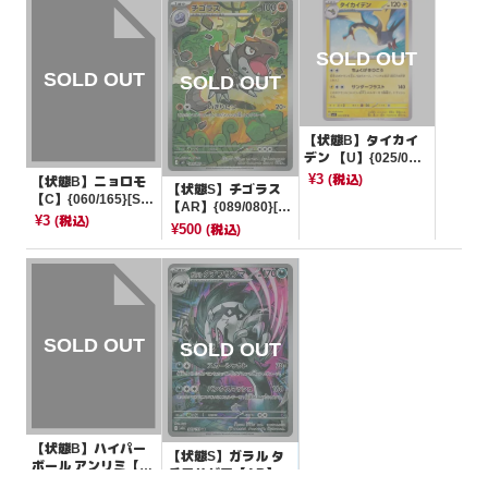
【状態B】タイカイ
デン 【U】{025/07
8}[SV1S]
¥3
(税込)
【状態B】ニョロモ
【状態S】チゴラス
【C】{060/165}[SV
【AR】{089/080}[M
2a]
¥3
(税込)
3]
¥500
(税込)
【状態B】ハイパー
【状態S】ガラル タ
ボール アンリミ【U
チフサグマ【AR】{2
R】{058/051}[BW8
¥45000