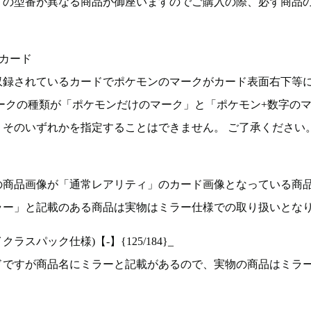
ドの型番が異なる商品が御座いますのでご購入の際、必ず商品
カード
収録されているカードでポケモンのマークがカード表面右下等
ークの種類が「ポケモンだけのマーク」と「ポケモン+数字の
そのいずれかを指定することはできません。 ご了承ください
の商品画像が「通常レアリティ」のカード画像となっている商
ラー」と記載のある商品は実物はミラー仕様での取り扱いとな
ラスパック仕様)【-】{125/184}_
ドですが商品名にミラーと記載があるので、実物の商品はミラ