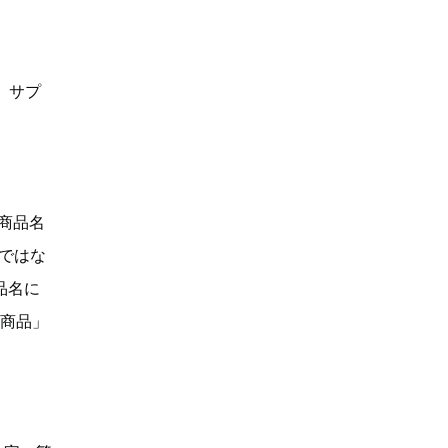
、サプ
「商品名
Dではな
品名に
い商品」