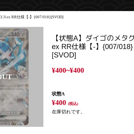
 RR仕様【-】{007/018}[SVOD]
【状態A】ダイゴのメタ
ex RR仕様【-】{007/018}
[SVOD]
¥400~
¥400
状態A
¥400
(税込)
在庫切れです。