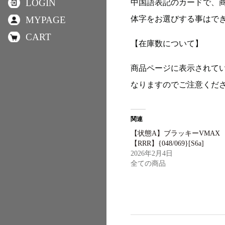
LOGIN
中国語表記のカードで、
体字をお選びする事はで
MYPAGE
CART
【在庫数について】
商品ページに表示されて
なりますのでご注意くだ
関連
【状態A】ブラッキーVMAX
【RRR】{048/069}[S6a]
2026年2月4日
全ての商品