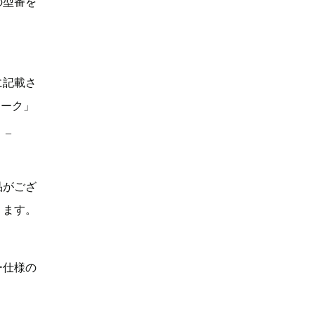
の型番を
に記載さ
マーク」
。_
品がござ
ります。
ー仕様の