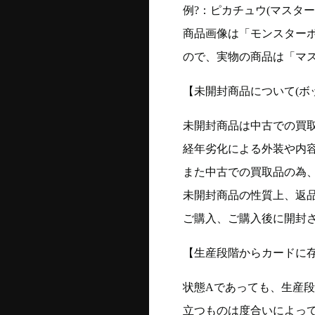
例?：ピカチュウ(マスターボー
商品画像は「モンスター
ので、実物の商品は「マ
【未開封商品について(ボ
未開封商品は中古での買
経年劣化による外装や内
また中古での買取品の為
未開封商品の性質上、返
ご購入、ご購入後に開封
【生産段階からカードに存
状態Aであっても、生産
立つものは度合いによって