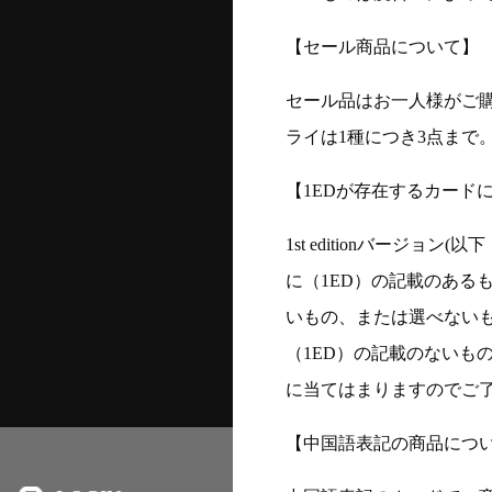
【セール商品について】
セール品はお一人様がご購
ライは1種につき3点まで
【1EDが存在するカード
1st editionバージ
に（1ED）の記載のある
いもの、または選べない
（1ED）の記載のないも
に当てはまりますのでご
【中国語表記の商品につ