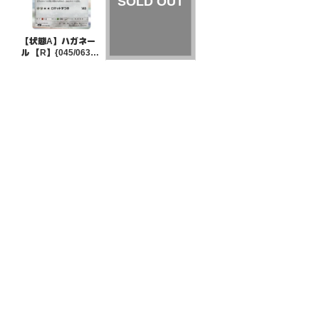
【状態A】ハガネー
ル 【R】{045/063}
[M1L]
¥5
(税込)
【状態A】サイドン
【U】{112/165}[SV
2a]
¥5
(税込)
全ての商品
SR,SAR,UR等
AR/CHR
RR/RRR