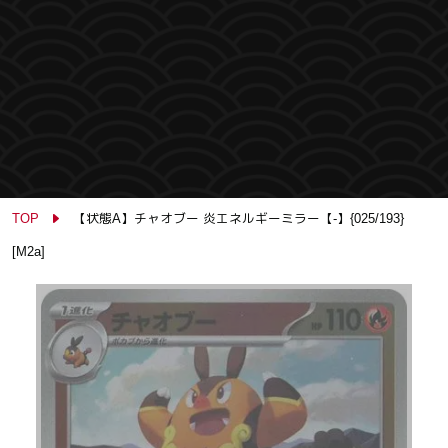
TOP
【状態A】チャオブー 炎エネルギーミラー【-】{025/193}
[M2a]