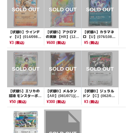
【状態B】ウインデ
【状態S】アクロマ
【状態A】カラマネ
ィ 【U】{014/098}
の実験 【HR】{121/
ロ 【U】{076/108}
[SV10]
100}[S11]
[SV3]
¥3
¥600
¥5
(税込)
(税込)
(税込)
【状態S】エリカの
【状態B】メルタン
【状態B】ジュラル
招待 モンスターボー
【AR】{081/071}[S
ドン 【C】{062/08
ルミラー【U】{161/
V5M]
0}[M2]
¥50
¥300
¥3
(税込)
(税込)
(税込)
165}[SV2a]