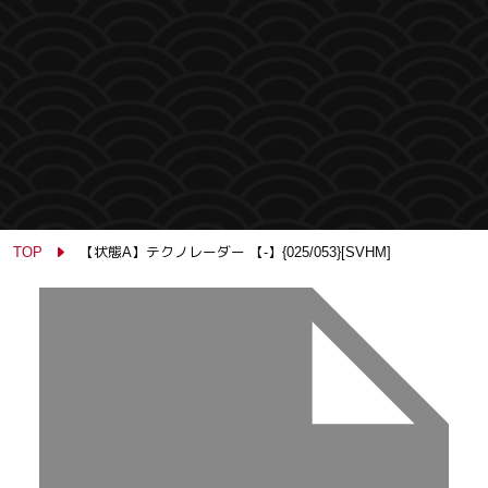
TOP
【状態A】テクノレーダー 【-】{025/053}[SVHM]