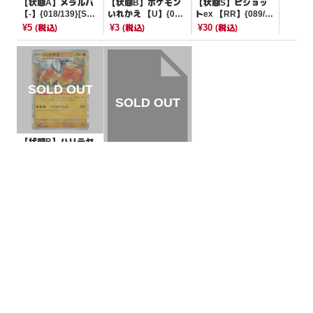
【状態A】メラルバ
【状態B】ポケモン
【状態S】ピジョッ
【-】{018/139}[SV
いれかえ 【U】{058/
トex 【RR】{089/10
D]
063}[SV9a]
8}[SV3]
¥5
¥3
¥30
(税込)
(税込)
(税込)
【状態B】ハリテヤ
マ 【R】{025/063}
[M1L]
¥80
(税込)
【状態B】デリバー
ド 【-】{023/139}[S
VD]
¥3
(税込)