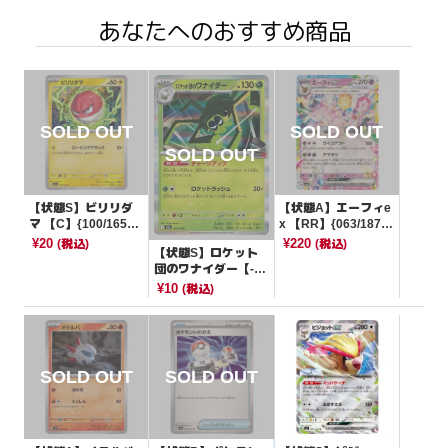
あなたへのおすすめ商品
【状態S】ビリリダ
【状態A】エーフィe
マ 【C】{100/165}
x 【RR】{063/187}
[SV2a]
[SV8a]
¥20
¥220
(税込)
(税込)
【状態S】ロケット
団のワナイダー【-】
{016/193}[M2a]
¥10
(税込)