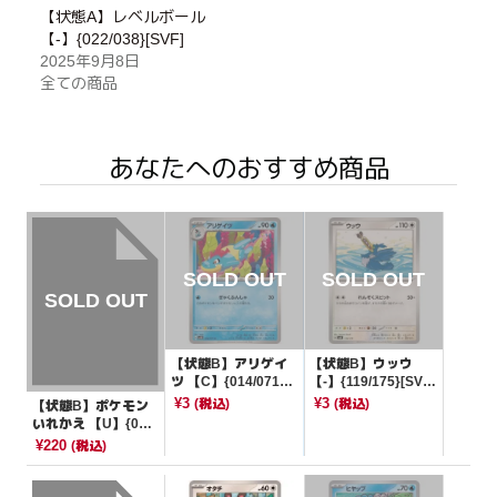
【状態A】レベルボール
【-】{022/038}[SVF]
2025年9月8日
全ての商品
あなたへのおすすめ商品
【状態B】アリゲイ
【状態B】ウッウ
ツ 【C】{014/071}
【-】{119/175}[SV
[SV5K]
M]
¥3
¥3
(税込)
(税込)
【状態B】ポケモン
いれかえ 【U】{077/
087}[CP6]
¥220
(税込)