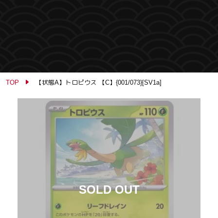
TOP
【状態A】トロピウス 【C】{001/073}[SV1a]