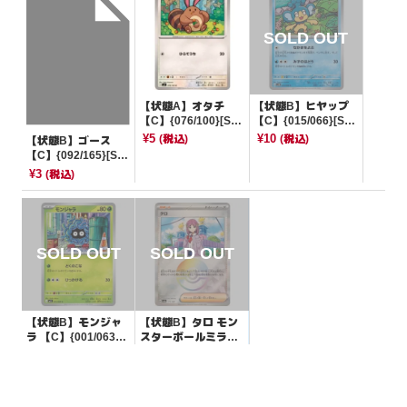
【状態A】オタチ
【状態B】ヒヤップ
【C】{076/100}[SV
【C】{015/066}[SV
9]
4M]
¥5
¥10
(税込)
(税込)
【状態B】ゴース
【C】{092/165}[SV
2a]
¥3
(税込)
【状態B】モンジャ
【状態B】タロ モン
ラ 【C】{001/063}
スターボールミラー
[M1S]
【-】{171/187}[SV8
¥10
¥3
(税込)
(税込)
a]