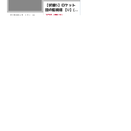
【状態S】ロケット
団の監視塔 【U】{0
96/098}[SV10]
¥20
(税込)
【状態S】ピクニッ
クガール ニャオハマ
ーク【-】{065/066}
¥10
(税込)
[SVI]
全ての商品
SR,SAR,UR等
AR/CHR
RR/RRR
状態S