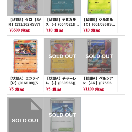
【状態S】タロ 【SA
【状態S】ヤミカラ
【状態S】クルミル
R】{131/102}[SV7]
ス 【-】{004/021}[M
【C】{001/086}[SV1
BG]
1W]
¥6500
¥10
¥10
(税込)
(税込)
(税込)
【状態A】エンテイ
【状態A】チャーレ
【状態A】ペルシア
【R】{016/108}[SV
ム 【-】{030/066}[S
ン 【AR】{075/064}
3]
VI]
[SV6a]
¥5
¥5
¥1100
(税込)
(税込)
(税込)