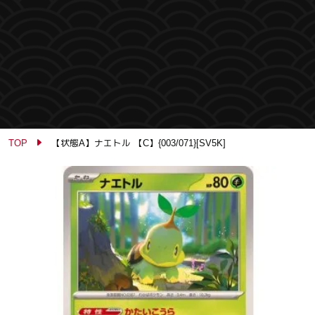
TOP
【状態A】ナエトル 【C】{003/071}[SV5K]