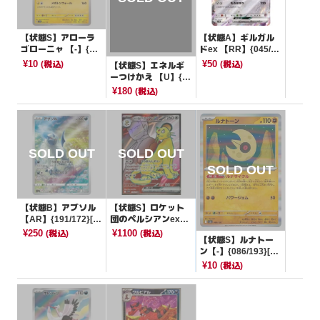
【状態S】アローラ
【状態A】ギルガル
ゴローニャ 【-】{04
ドex 【RR】{045/06
1/175}[SVM]
6}[SV4M]
¥10
¥50
(税込)
(税込)
【状態S】エネルギ
ーつけかえ 【U】{0
45/060}[sm7a]
¥180
(税込)
【状態B】アブソル
【状態S】ロケット
【AR】{191/172}[S
団のペルシアンex
12a]
【SR】{118/098}[S
¥250
¥1100
(税込)
(税込)
【状態S】ルナトー
V10]
ン【-】{086/193}[M
2a]
¥10
(税込)