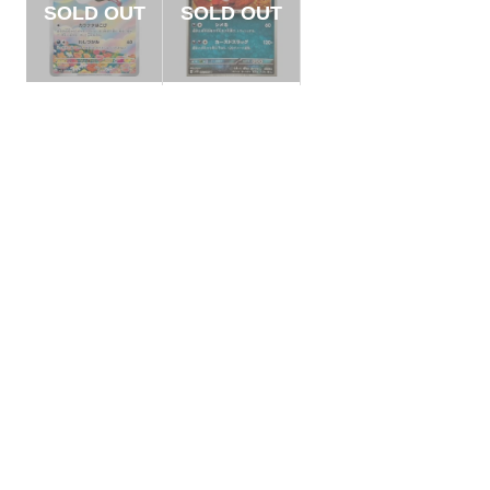
【状態B】オトシド
【状態A】ワルビア
リ 【AR】{089/078}
ル モンスターボール
[SV1V]
ミラー【U】{062/08
¥250
¥5
(税込)
(税込)
6}[SV11B]
全ての商品
SR,SAR,UR等
AR/CHR
RR/RRR
状態S