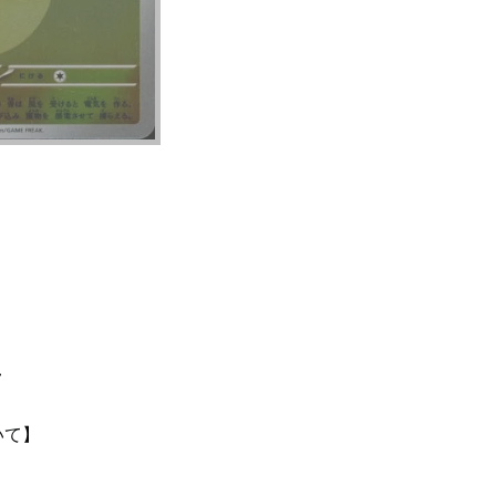
て
いて】