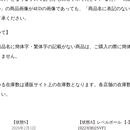
の」の商品画像が4EDの画像であっても、「商品名に表記のな
了承ください。
いて】
商品名に簡体字・繁体字の記載がない商品は、ご購入の際に簡
きません。
いる在庫数は通販サイト上の在庫数となります。各店舗の在庫
さい。
【状態S】
【状態A】レベルボール 【-
2026年2月1日
{022/038}[SVF]