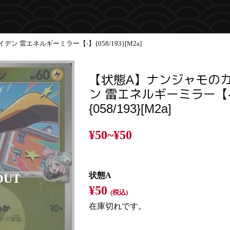
 雷エネルギーミラー【-】{058/193}[M2a]
【状態A】ナンジャモの
ン 雷エネルギーミラー【
{058/193}[M2a]
¥50~
¥50
状態A
¥50
(税込)
在庫切れです。