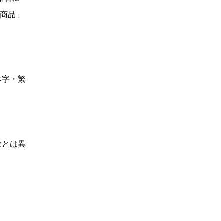
い商品」
体字・繁
数とは異
】