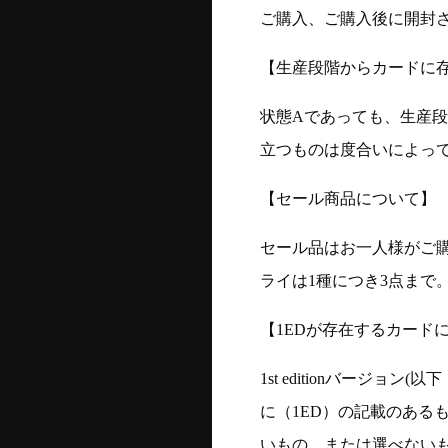
ご購入、ご購入後に開封
【生産段階からカードに存
状態Aであっても、生産
立つものは度合いによって
【セール商品について】
セール品はお一人様がご購
ライは1種につき3点まで
【1EDが存在するカード
1st editionバージ
に（1ED）の記載のある
いもの、または選べない