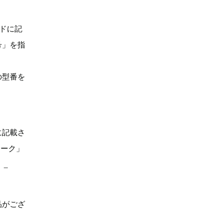
ドに記
号」を指
の型番を
に記載さ
マーク」
。_
品がござ