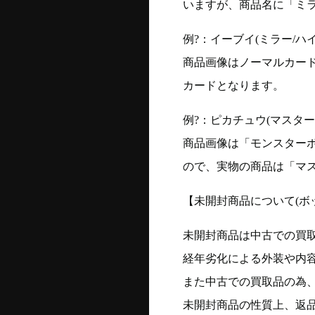
いますが、商品名に「ミ
例?：イーブイ(ミラー/ハイク
商品画像はノーマルカー
カードとなります。
例?：ピカチュウ(マスターボー
商品画像は「モンスター
ので、実物の商品は「マ
【未開封商品について(ボ
未開封商品は中古での買
経年劣化による外装や内
また中古での買取品の為
未開封商品の性質上、返