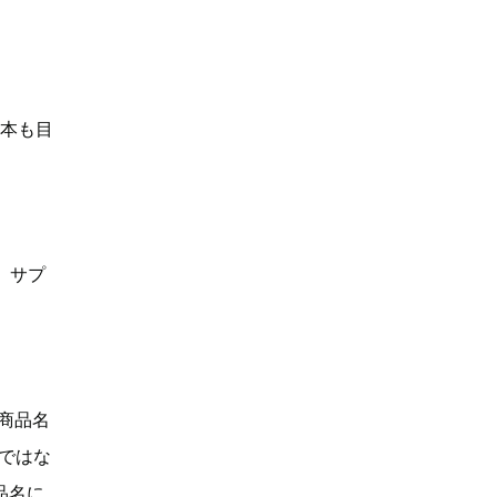
何本も目
、サプ
「商品名
Dではな
品名に