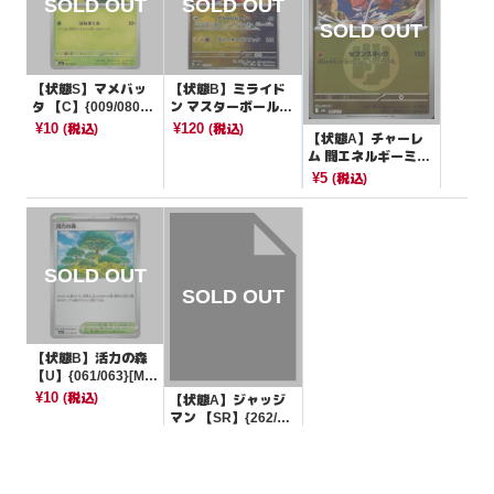
【状態S】マメバッ
【状態B】ミライド
タ 【C】{009/080}
ン マスターボールミ
[M2]
ラー【-】{123/187}
¥10
¥120
(税込)
(税込)
【状態A】チャーレ
[SV8a]
ム 闘エネルギーミラ
ー【-】{085/193}[M
¥5
(税込)
2a]
【状態B】活力の森
【U】{061/063}[M1
S]
¥10
(税込)
【状態A】ジャッジ
マン 【SR】{262/18
4}[S8b]
¥850
(税込)