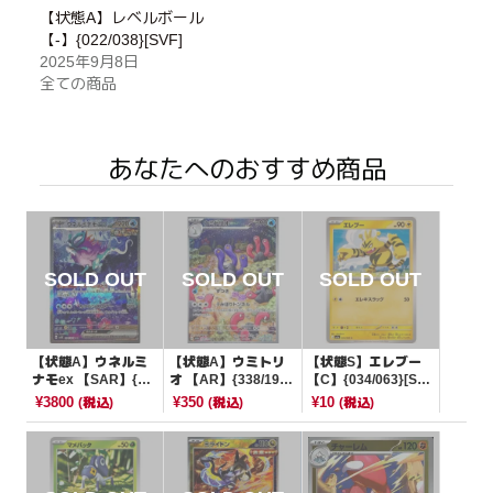
【状態A】レベルボール
【-】{022/038}[SVF]
2025年9月8日
全ての商品
あなたへのおすすめ商品
【状態A】ウネルミ
【状態A】ウミトリ
【状態S】エレブー
ナモex 【SAR】{09
オ 【AR】{338/190}
【C】{034/063}[SV
4/071}[SV5K]
[SV4a]
9a]
¥3800
¥350
¥10
(税込)
(税込)
(税込)