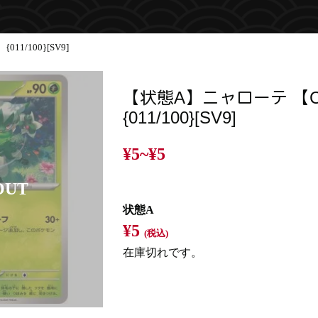
1/100}[SV9]
【状態A】ニャローテ 【
{011/100}[SV9]
¥5~
¥5
状態A
¥5
(税込)
在庫切れです。