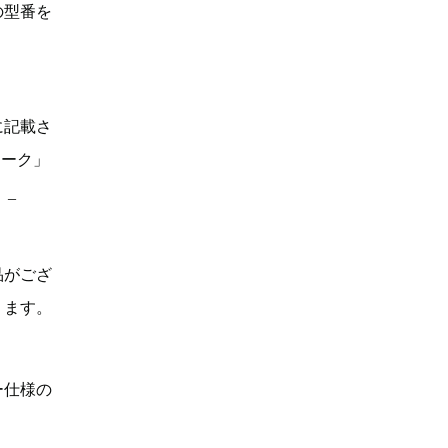
の型番を
に記載さ
マーク」
。_
品がござ
ります。
ー仕様の