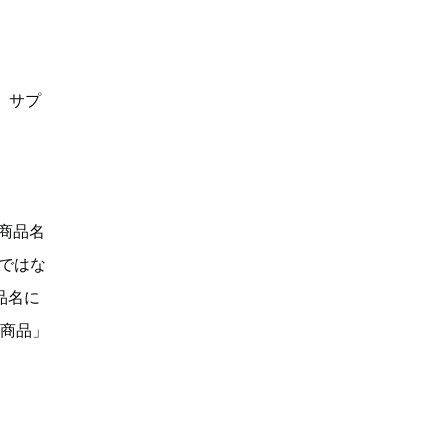
、サプ
「商品名
Dではな
品名に
い商品」