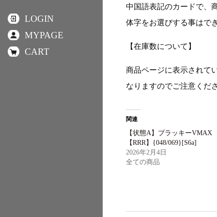
中国語表記のカードで、
LOGIN
体字をお選びする事はで
MYPAGE
【在庫数について】
CART
商品ページに表示されて
なりますのでご注意くだ
関連
【状態A】ブラッキーVMAX
【RRR】{048/069}[S6a]
2026年2月4日
全ての商品