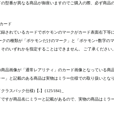
ドの型番が異なる商品が御座いますのでご購入の際、必ず商品
カード
収録されているカードでポケモンのマークがカード表面右下等
ークの種類が「ポケモンだけのマーク」と「ポケモン+数字の
そのいずれかを指定することはできません。 ご了承ください
の商品画像が「通常レアリティ」のカード画像となっている商
ラー」と記載のある商品は実物はミラー仕様での取り扱いとな
ラスパック仕様)【-】{125/184}_
ドですが商品名にミラーと記載があるので、実物の商品はミラ