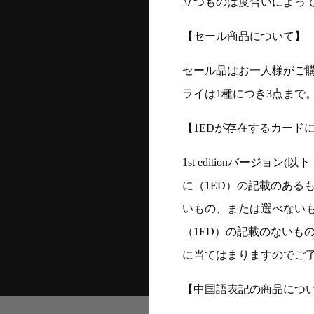
立つものは度合いによって
【セール商品について】
セール品はお一人様がご購
ライは1種につき3点まで
【1EDが存在するカード
1st editionバージ
に（1ED）の記載のある
いもの、または選べない
（1ED）の記載のないも
に当てはまりますのでご
【中国語表記の商品につ