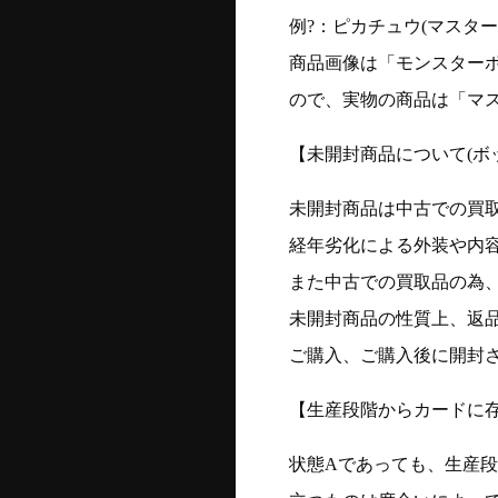
例?：ピカチュウ(マスターボー
商品画像は「モンスター
ので、実物の商品は「マ
【未開封商品について(ボ
未開封商品は中古での買
経年劣化による外装や内
また中古での買取品の為
未開封商品の性質上、返
ご購入、ご購入後に開封
【生産段階からカードに存
状態Aであっても、生産