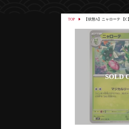
TOP
【状態A】ニャローテ 【C】{01