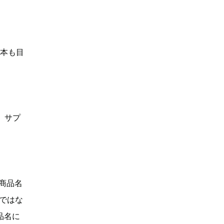
何本も目
、サプ
「商品名
Dではな
品名に