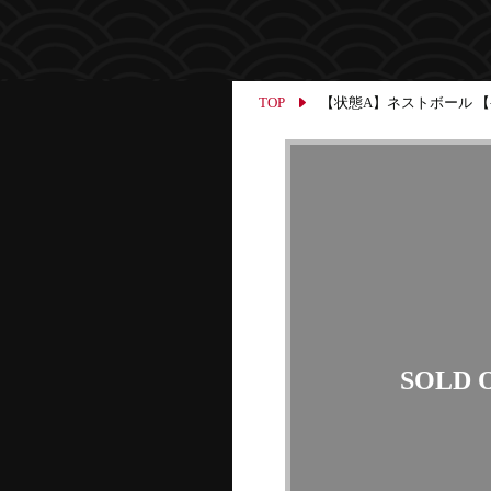
TOP
【状態A】ネストボール 【-】{0