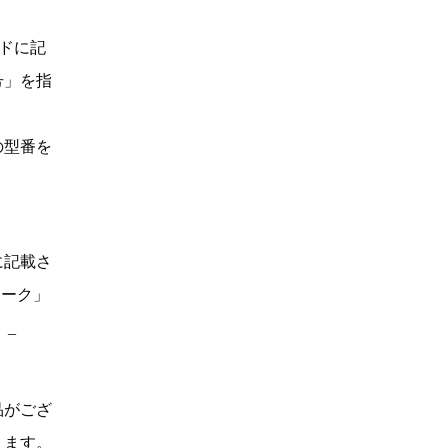
ドに記
号」を指
の型番を
に記載さ
マーク」
。_
品がござ
ります。