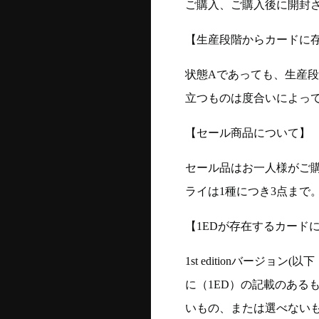
ご購入、ご購入後に開封
【生産段階からカードに存
状態Aであっても、生産
立つものは度合いによって
【セール商品について】
セール品はお一人様がご購
ライは1種につき3点まで
【1EDが存在するカード
1st editionバージ
に（1ED）の記載のある
いもの、または選べない