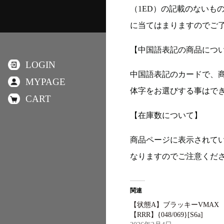
（1ED）の記載のないも
に当てはまりますのでご
【中国語表記の商品につ
LOGIN
中国語表記のカードで、
MYPAGE
体字をお選びする事はで
CART
【在庫数について】
商品ページに表示されて
なりますのでご注意くだ
関連
【状態A】ブラッキーVMAX
【RRR】{048/069}[S6a]