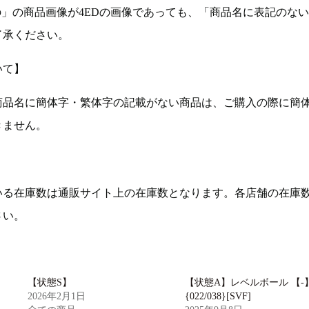
の」の商品画像が4EDの画像であっても、「商品名に表記のな
了承ください。
いて】
商品名に簡体字・繁体字の記載がない商品は、ご購入の際に簡
きません。
いる在庫数は通販サイト上の在庫数となります。各店舗の在庫
さい。
【状態S】
【状態A】レベルボール 【-
2026年2月1日
{022/038}[SVF]