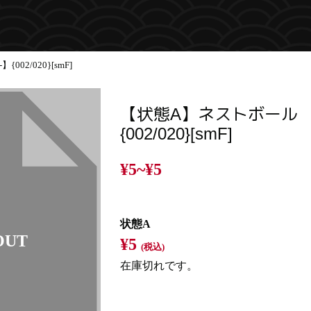
02/020}[smF]
【状態A】ネストボール 
{002/020}[smF]
¥5~
¥5
状態A
¥5
(税込)
在庫切れです。