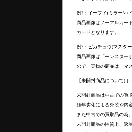
例?：イーブイ(ミラー/ハイク
商品画像はノーマルカー
カードとなります。
例?：ピカチュウ(マスターボー
商品画像は「モンスター
ので、実物の商品は「マ
【未開封商品について(ボ
未開封商品は中古での買
経年劣化による外装や内
また中古での買取品の為
未開封商品の性質上、返