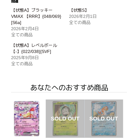
関連
【状態A】ブラッキー
【状態S】
VMAX 【RRR】{048/069}
2026年2月1日
[S6a]
全ての商品
2026年2月4日
全ての商品
【状態A】レベルボール
【-】{022/038}[SVF]
2025年9月8日
全ての商品
あなたへのおすすめ商品