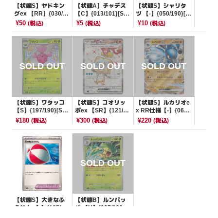
【状態S】ヤドキン
【状態A】チャデス
【状態S】シャリタ
グex 【RR】{030/07
【C】{013/101}[SV
ツ 【-】{050/190}[S
1}[SV2P]
6]
V4a]
¥50
¥5
¥10
(税込)
(税込)
(税込)
【状態S】ワタッコ
【状態S】コオリッ
【状態S】ルカリオe
【S】{197/190}[SV4
ポex 【SR】{121/10
x RR仕様【-】{065/
a]
8}[SV3]
175}[SVM]
¥180
¥300
¥220
(税込)
(税込)
(税込)
【状態S】大きなふ
【状態B】ルンパッ
うせん 【-】{165/19
パ 【U】{007/080}
0}[SV4a]
[M2]
¥10
¥3
(税込)
(税込)