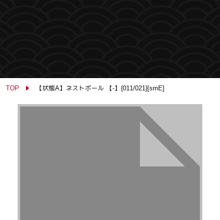
TOP
【状態A】ネストボール 【-】{011/021}[smE]