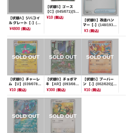
【状態S】ゴース
【C】{045/071}[SV
5K]
¥10
(税込)
【状態A】ジバコイ
【状態B】改造ハン
ル グレート【-】{01
マー【-】{148/193}
1/040}[その他]
¥4800
(税込)
[M2a]
¥3
(税込)
【状態B】チャーレ
【状態B】チョボマ
【状態S】ブーバー
ム 【U】{039/078}
キ 【AR】{093/086}
ン 【-】{002/020}[S
[SV1S]
[SV11W]
VEL]
¥10
¥300
¥10
(税込)
(税込)
(税込)