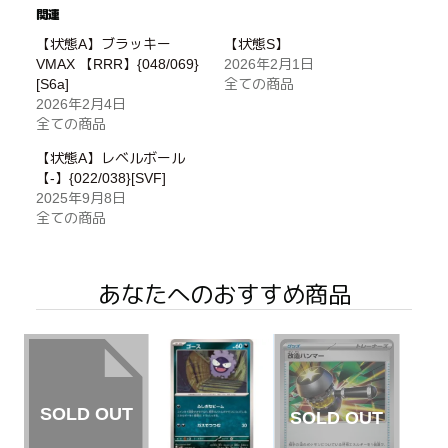
関連
【状態A】ブラッキー
【状態S】
VMAX 【RRR】{048/069}
2026年2月1日
[S6a]
全ての商品
2026年2月4日
全ての商品
【状態A】レベルボール
【-】{022/038}[SVF]
2025年9月8日
全ての商品
あなたへのおすすめ商品