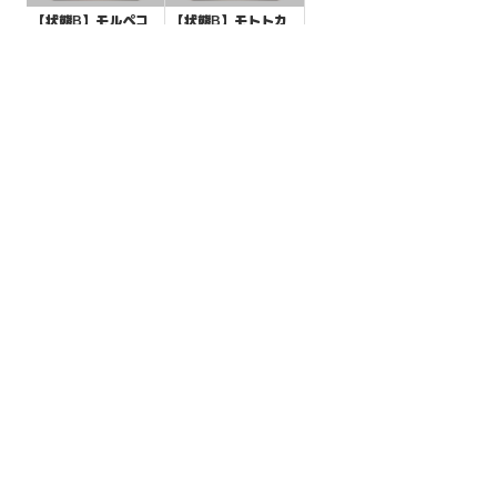
【状態B】モルペコ
【状態B】モトトカ
モンスターボールミ
ゲ 【-】{124/175}[S
ラー【-】{098/187}
VM]
¥3
¥3
(税込)
(税込)
[SV8a]
全ての商品
SR,SAR,UR等
AR/CHR
RR/RRR
状態S
状態A
状態B