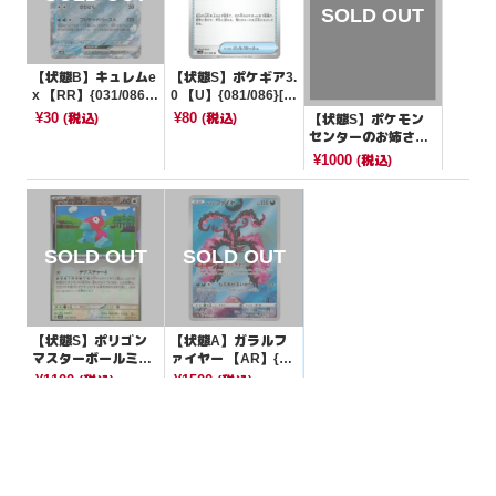
【状態B】キュレムe
【状態S】ポケギア3.
x 【RR】{031/086}
0 【U】{081/086}[S
[SV11B]
V11B]
¥30
¥80
(税込)
(税込)
【状態S】ポケモン
センターのお姉さん
ミラー【-】{021/02
¥1000
(税込)
3}[sA]
【状態S】ポリゴン
【状態A】ガラルフ
マスターボールミラ
ァイヤー 【AR】{19
ー【C】{137/165}[S
0/172}[S12a]
¥1100
¥1500
(税込)
(税込)
V2a]