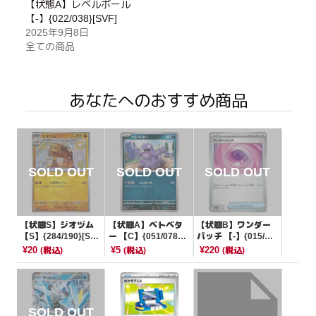
【状態A】レベルボール
【-】{022/038}[SVF]
2025年9月8日
全ての商品
あなたへのおすすめ商品
【状態S】ジオヅム
【状態A】ベトベタ
【状態B】ワンダー
【S】{284/190}[SV4
ー 【C】{051/078}
パッチ 【-】{015/02
a]
[SV1S]
1}[MBD]
¥20
¥5
¥220
(税込)
(税込)
(税込)