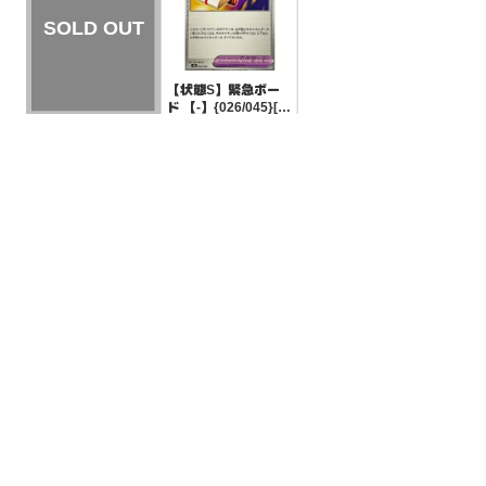
【状態S】緊急ボー
ド 【-】{026/045}[S
VN]
¥10
(税込)
【状態A】ポケモン
いれかえ 【UR】{07
9/070}[XY5黄]
¥8000
(税込)
全ての商品
SR,SAR,UR等
AR/CHR