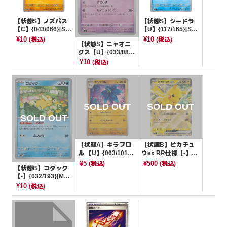
【状態S】ノズパス
【状態S】シードラ
【C】{043/066}[SV
【U】{117/165}[SV
5a]
2a]
¥10
¥10
(税込)
(税込)
【状態S】ニャオニ
クス【U】{033/080}
[M3]
¥10
(税込)
【状態A】キラフロ
【状態B】ピカチュ
ル 【U】{063/101}
ウex RR仕様【-】{0
[SV6]
38/175}[SVM]
¥5
¥500
(税込)
(税込)
【状態B】コダック
【-】{032/193}[M2
a]
¥10
(税込)