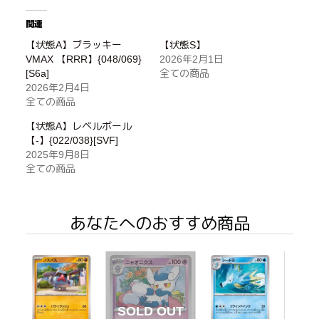
関連
【状態A】ブラッキー
【状態S】
VMAX 【RRR】{048/069}
2026年2月1日
[S6a]
全ての商品
2026年2月4日
全ての商品
【状態A】レベルボール
【-】{022/038}[SVF]
2025年9月8日
全ての商品
あなたへのおすすめ商品