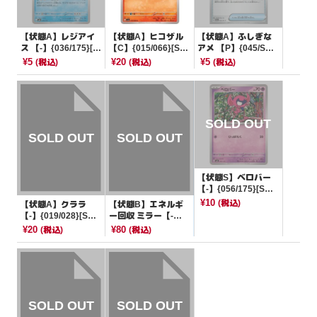
【状態A】レジアイ
【状態A】ヒコザル
【状態A】ふしぎな
ス 【-】{036/175}[S
【C】{015/066}[SV
アメ 【P】{045/SV-
VM]
5a]
P}[その他]
¥5
¥20
¥5
(税込)
(税込)
(税込)
【状態S】ベロバー
【-】{056/175}[SV
M]
¥10
(税込)
【状態A】クララ
【状態B】エネルギ
【-】{019/028}[SV
ー回収 ミラー【-】
B]
{012/024}[sA]
¥20
¥80
(税込)
(税込)