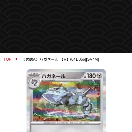
TOP
【状態A】ハガネール 【R】{041/066}[SV4M]