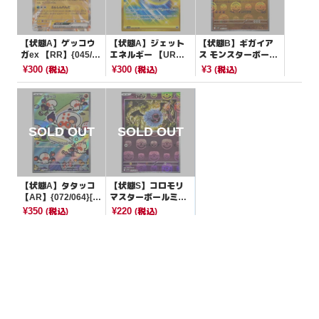
【状態A】ゲッコウ
【状態A】ジェット
【状態B】ギガイア
ガex 【RR】{045/06
エネルギー 【UR】
ス モンスターボール
6}[SV5a]
{094/064}[SV7a]
ミラー【U】{045/08
¥300
¥300
¥3
(税込)
(税込)
(税込)
6}[SV11W]
【状態A】タタッコ
【状態S】コロモリ
【AR】{072/064}[S
マスターボールミラ
V7a]
ー【C】{033/086}[S
¥350
¥220
(税込)
(税込)
V11W]