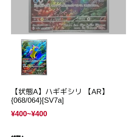
【状態A】ハギギシリ 【AR】
{068/064}[SV7a]
¥400~
¥400