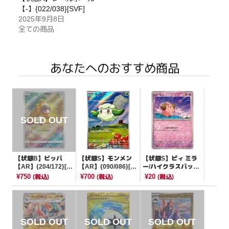
【-】{022/038}[SVF]
2025年9月8日
全ての商品
あなたへのおすすめ商品
【状態B】ビッパ
【状態S】モンメン
【状態S】ピィ ミラ
【AR】{204/172}[S
【AR】{090/086}[S
ー/ハイクラスパック
12a]
V11W]
仕様【-】{077/190}
¥750
¥700
¥20
(税込)
(税込)
(税込)
[SV4a]