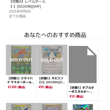
【状態A】レベルボール
【-】{022/038}[SVF]
2025年9月8日
全ての商品
あなたへのおすすめ商品
【状態S】クサイハ
【状態S】カビゴン
ナ マスターボールミ
【U】{051/066}[SV
ラー【U】{044/165}
5a]
¥1300
¥50
(税込)
(税込)
【状態S】ダブルタ
[SV2a]
ーボエネルギー
【-】{038/038}[SVF]
¥10
(税込)