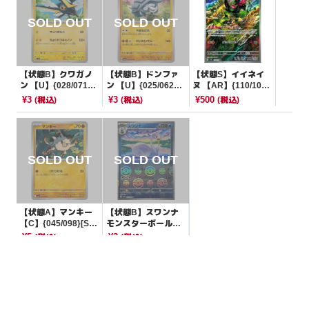
【状態B】クワガノ
【状態B】ドンファ
【状態S】イイネイ
ン 【U】{028/071}
ン 【U】{025/062}
ヌ 【AR】{110/101}
[SV5M]
[SV3a]
[SV6]
¥3
¥3
¥500
(税込)
(税込)
(税込)
【状態A】マンキー
【状態B】スワンナ
【C】{045/098}[SV
モンスターボールミ
10]
ラー【U】{023/086}
¥5
¥3
(税込)
(税込)
[SV11W]