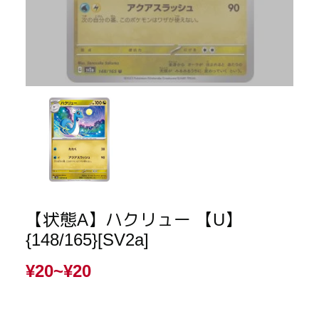
【状態A】ハクリュー 【U】
{148/165}[SV2a]
¥20~
¥20