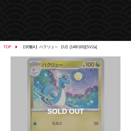
TOP
【状態A】ハクリュー 【U】{148/165}[SV2a]