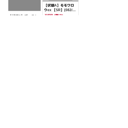
【状態A】モモワロ
ウex 【SR】{082/06
4}[SV6a]
¥400
(税込)
【状態S】ブースト
エナジー古代 【-】
{035/053}[SVHK]
¥10
(税込)
全ての商品
SR,SAR,UR等
AR/CHR
RR/RRR
状態S