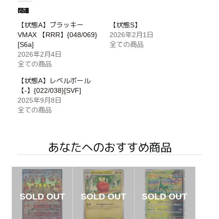
関連
【状態A】ブラッキー
【状態S】
VMAX 【RRR】{048/069}
2026年2月1日
[S6a]
全ての商品
2026年2月4日
全ての商品
【状態A】レベルボール
【-】{022/038}[SVF]
2025年9月8日
全ての商品
あなたへのおすすめ商品