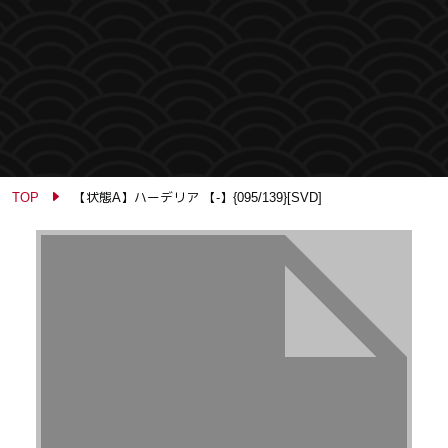
TOP
【状態A】ハーデリア 【-】{095/139}[SVD]