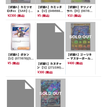
【状態A】カミツオ
【状態A】カミッチ
【状態B】テツノイ
ロチex 【SAR】{12
ュ 【U】{049/066}
サハ 【R】{007/06
7/102}[SV7]
[SV5a]
6}[SV5a]
¥2300
¥5
¥10
(税込)
(税込)
(税込)
【状態A】ボタン
【状態A】ゴーリキ
【U】{077/078}[SV
ー マスターボールミ
1S]
ラー【U】{067/165}
¥5
¥400
(税込)
(税込)
【状態S】カヌチャ
[SV2a]
ン 【S】{271/190}[S
V4a]
¥300
(税込)