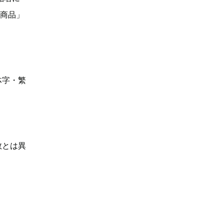
い商品」
体字・繁
数とは異
】