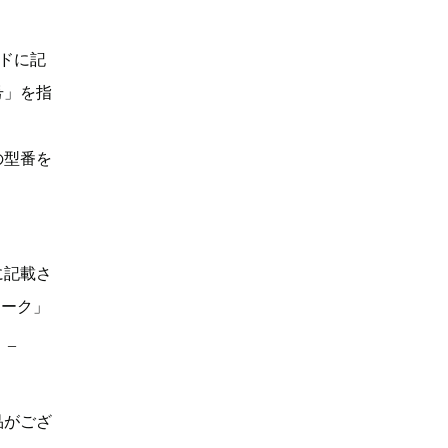
ドに記
号」を指
の型番を
に記載さ
マーク」
。_
品がござ