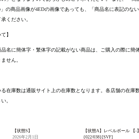
の」の商品画像が4EDの画像であっても、「商品名に表記のな
了承ください。
いて】
商品名に簡体字・繁体字の記載がない商品は、ご購入の際に簡
きません。
いる在庫数は通販サイト上の在庫数となります。各店舗の在庫
さい。
【状態S】
【状態A】レベルボール 【-
2026年2月1日
{022/038}[SVF]