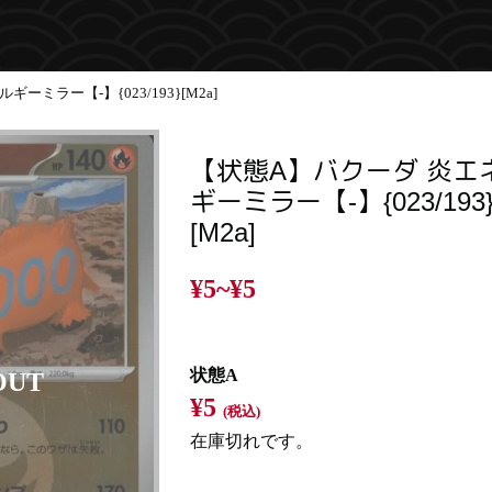
ミラー【-】{023/193}[M2a]
【状態A】バクーダ 炎エ
ギーミラー【-】{023/193
[M2a]
¥5~
¥5
状態A
¥5
(税込)
在庫切れです。