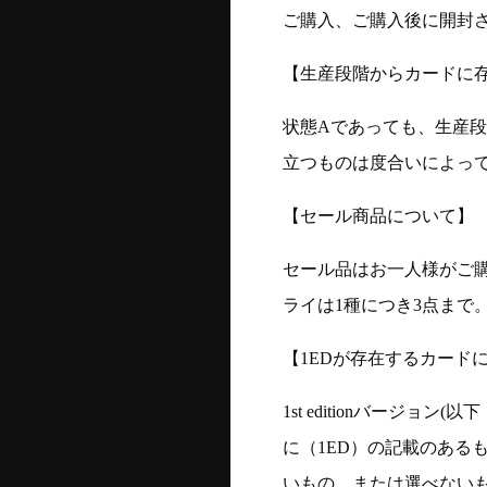
ご購入、ご購入後に開封
【生産段階からカードに存
状態Aであっても、生産
立つものは度合いによって
【セール商品について】
セール品はお一人様がご購
ライは1種につき3点まで
【1EDが存在するカード
1st editionバージ
に（1ED）の記載のある
いもの、または選べない