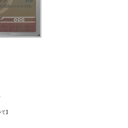
て
いて】