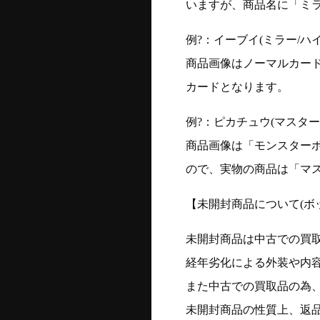
いますが、商品名に「ミ
例?：イーブイ(ミラー/ハイク
商品画像はノーマルカー
カードとなります。
例?：ピカチュウ(マスターボー
商品画像は「モンスター
ので、実物の商品は「マ
【未開封商品について(ボ
未開封商品は中古での買
経年劣化による外装や内
また中古での買取品の為
未開封商品の性質上、返