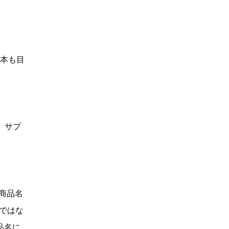
何本も目
、サプ
「商品名
Dではな
品名に