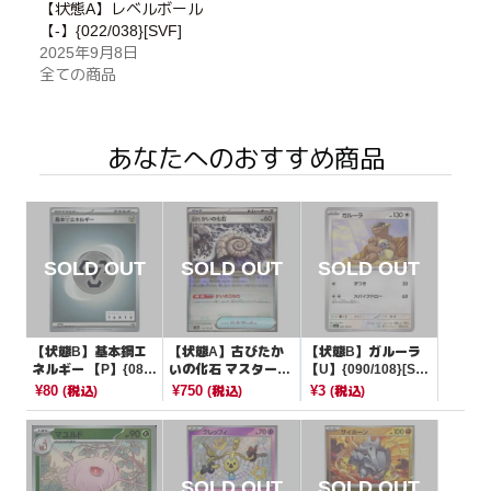
【状態A】レベルボール
【-】{022/038}[SVF]
2025年9月8日
全ての商品
あなたへのおすすめ商品
【状態B】基本鋼エ
【状態A】古びたか
【状態B】ガルーラ
ネルギー 【P】{086/
いの化石 マスターボ
【U】{090/108}[SV
SV-P}[その他]
ールミラー【C】{15
3]
¥80
¥750
¥3
(税込)
(税込)
(税込)
4/165}[SV2a]