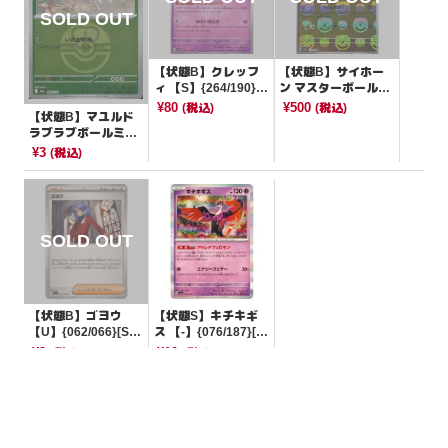
【状態B】クレッフ
【状態B】サイホー
ィ 【S】{264/190}[S
ン マスターボールミ
V4a]
ラー【C】{111/165}
¥80
¥500
(税込)
(税込)
【状態B】マユルド
[SV2a]
ラブラブボールミラ
ー【-】{007/193}[M
¥3
(税込)
2a]
【状態B】ゴヨウ
【状態S】キチキギ
【U】{062/066}[SV
ス 【-】{076/187}[S
5a]
V8a]
¥3
¥10
(税込)
(税込)