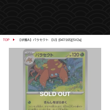
TOP
【状態A】パラセクト 【U】{047/165}[SV2a]