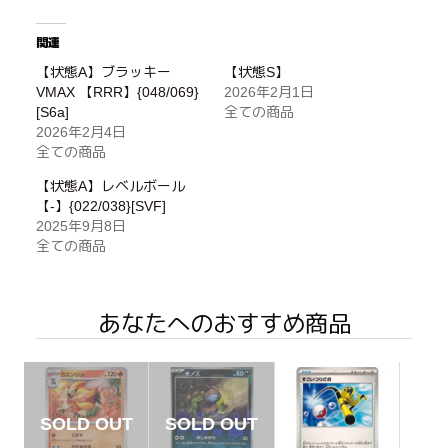
関連
【状態A】ブラッキー
【状態S】
VMAX 【RRR】{048/069}
2026年2月1日
[S6a]
全ての商品
2026年2月4日
全ての商品
【状態A】レベルボール
【-】{022/038}[SVF]
2025年9月8日
全ての商品
あなたへのおすすめ商品