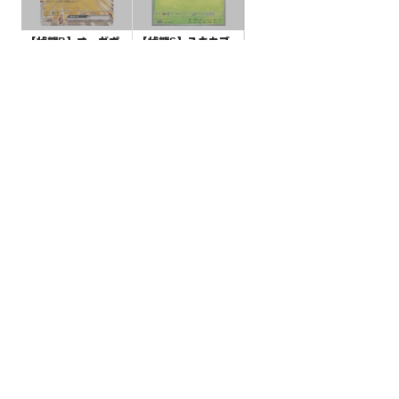
【状態B】オーガポ
【状態S】ユキカブ
ン いしずえのめんex
リ 【S】{199/190}[S
【RR】{091/187}[S
V4a]
¥15
¥20
(税込)
(税込)
V8a]
全ての商品
SR,SAR,UR等
AR/CHR
RR/RRR
状態S
状態A