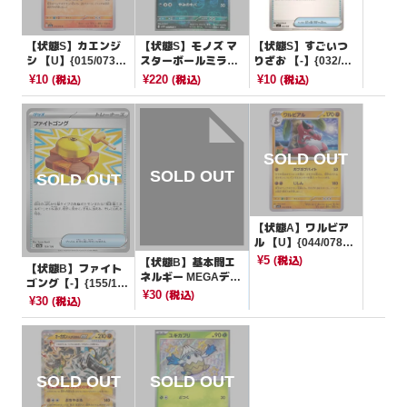
【状態S】カエンジ
【状態S】モノズ マ
【状態S】すごいつ
シ 【U】{015/073}
スターボールミラー
りざお 【-】{032/04
[SV1a]
【C】{060/086}[SV1
9}[SVG]
¥10
¥220
¥10
(税込)
(税込)
(税込)
1W]
【状態A】ワルビア
ル 【U】{044/078}
[SV1S]
¥5
(税込)
【状態B】基本闘エ
【状態B】ファイト
ネルギー MEGAデザ
ゴング【-】{155/19
イン【-】{-}[MA]
¥30
(税込)
3}[M2a]
¥30
(税込)