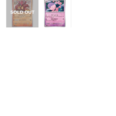
【状態S】ボルケニ
【状態S】ムシャー
オン 【-】{004/020}
ナ 【U】{039/086}
[SVEL]
[SV11B]
¥10
¥10
(税込)
(税込)
全ての商品
SR,SAR,UR等
AR/CHR