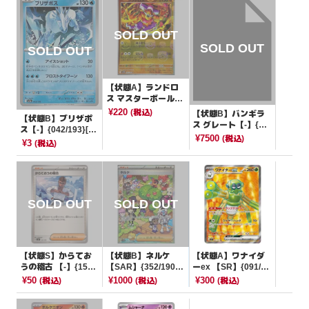
【状態A】ランドロ
ス マスターボールミ
ラー【R】{056/086}
¥220
(税込)
【状態B】バンギラ
【状態B】ブリザポ
[SV11B]
ス グレート【-】{04
ス【-】{042/193}[M
4/080}[その他]
¥7500
(税込)
2a]
¥3
(税込)
【状態S】からてお
【状態B】ネルケ
【状態A】ワナイダ
うの稽古 【-】{151/
【SAR】{352/190}
ーex 【SR】{091/07
175}[SVM]
[SV4a]
8}[SV1V]
¥50
¥1000
¥300
(税込)
(税込)
(税込)