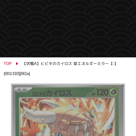
TOP
【状態A】ヒビキのカイロス 草エネルギーミラー【-】
{001/193}[M2a]