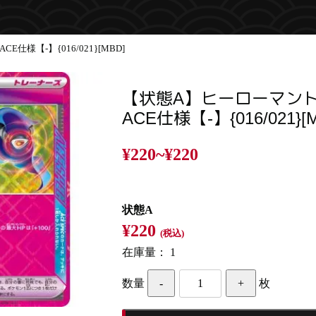
仕様【-】{016/021}[MBD]
【状態A】ヒーローマン
ACE仕様【-】{016/021}[
¥220~
¥220
状態A
¥220
(税込)
在庫量：
1
数量
枚