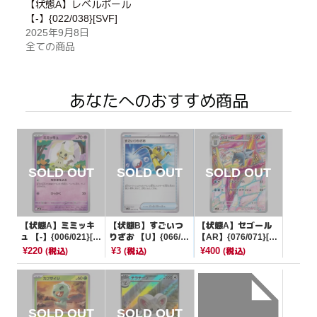
【状態A】レベルボール
【-】{022/038}[SVF]
2025年9月8日
全ての商品
あなたへのおすすめ商品
【状態A】ミミッキ
【状態B】すごいつ
【状態A】セゴール
ュ 【-】{006/021}[M
りざお 【U】{066/0
【AR】{076/071}[S
BD]
71}[SV2P]
V2P]
¥220
¥3
¥400
(税込)
(税込)
(税込)