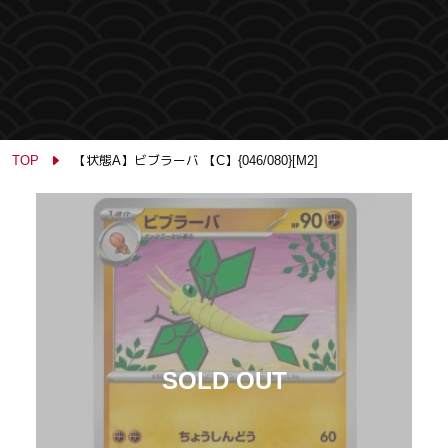
TOP
【状態A】ビブラーバ 【C】{046/080}[M2]