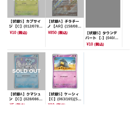
【状態S】カプサイ
【状態A】チラチー
ジ 【C】{012/078}
ノ 【AR】{158/086}
[SV1V]
[SV11B]
¥10
¥850
(税込)
(税込)
【状態S】タウンデ
パート 【-】{040/04
4}[SVK]
¥10
(税込)
【状態A】クマシュ
【状態S】ケーシィ
ン 【C】{028/086}
【C】{063/165}[SV
[SV11B]
2a]
¥5
¥10
(税込)
(税込)