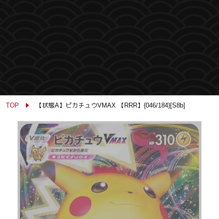
TOP
【状態A】ピカチュウVMAX 【RRR】{046/184}[S8b]