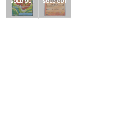
【状態B】なかよし
【状態A】ボルケニ
ポフィン 【SR】{08
オン 【-】{004/020}
1/063}[M1S]
[SVEL]
¥220
¥5
(税込)
(税込)
全ての商品
SR,SAR,UR等
AR/CHR
RR/RRR
状態S