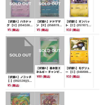
【状態A】ハカドッ
【状態A】ドドゲザ
【状態S】オンバッ
グ 【U】{054/108}
ン 【R】{058/078}
ト 【C】{057/071}
[SV3]
[SV1S]
[SV2D]
¥5
¥5
¥10
(税込)
(税込)
(税込)
【状態A】基本草エ
【状態S】モグリュ
ネルギー チャンピオ
ー 【C】{048/086}
ンズリーグ2024
[SV11B]
¥80
¥10
(税込)
(税込)
【状態A】ノコッチ
【P】{100/SV-P}[そ
【-】{092/139}[SV
の他]
D]
¥5
(税込)