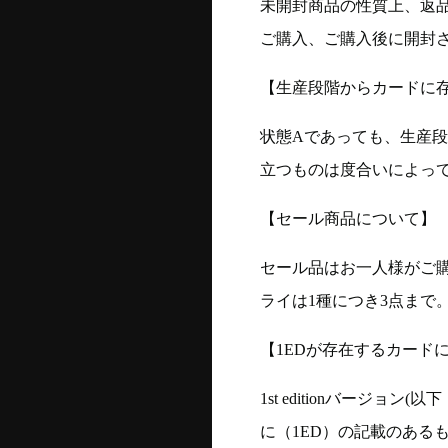
未開封商品の性質上、返
ご購入、ご購入後に開封
【生産段階からカードに存
状態Aであっても、生産
立つものは度合いによって
【セール商品について】
セール品はお一人様がご購
ライは1種につき3点まで
【1EDが存在するカード
1st editionバージ
に（1ED）の記載のある