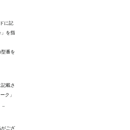
ドに記
号」を指
の型番を
に記載さ
マーク」
。_
品がござ