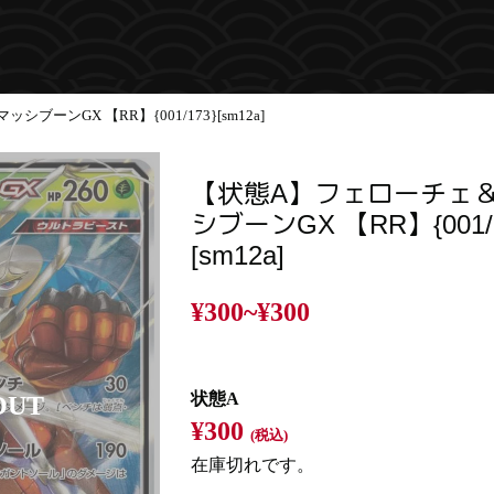
ーンGX 【RR】{001/173}[sm12a]
【状態A】フェローチェ
シブーンGX 【RR】{001/1
[sm12a]
¥300~
¥300
状態A
¥300
(税込)
在庫切れです。