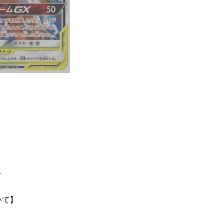
て
いて】