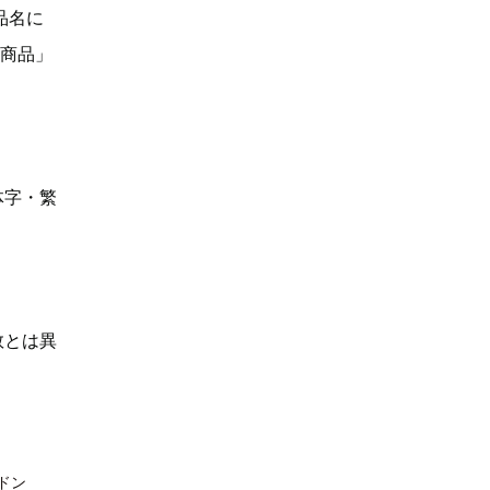
品名に
い商品」
体字・繁
数とは異
ドン