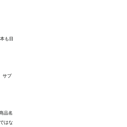
何本も目
、サプ
「商品名
Dではな