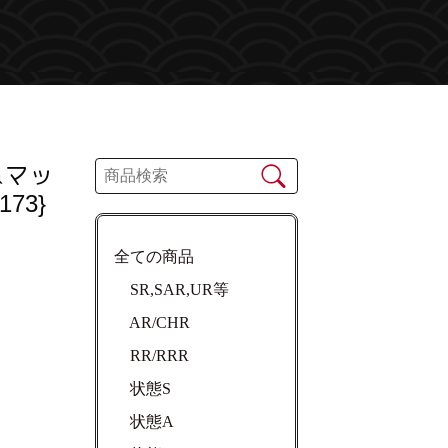
＆マッ
73}
全ての商品
SR,SAR,UR等
AR/CHR
RR/RRR
状態S
状態A