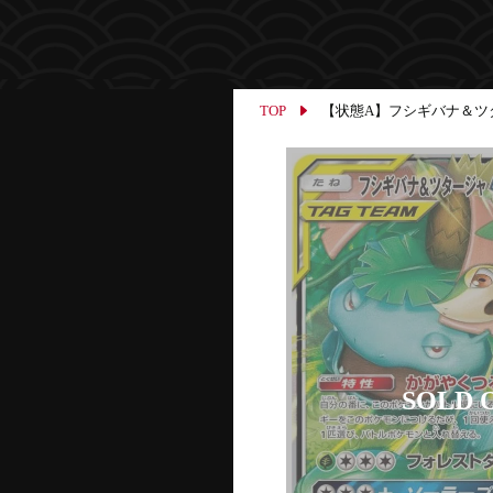
TOP
【状態A】フシギバナ＆ツタージャ