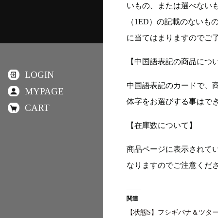
いもの、または選べない
（1ED）の記載のないも
に当てはまりますのでご
【中国語表記の商品につ
LOGIN
中国語表記のカードで、
MYPAGE
体字をお選びする事はで
CART
【在庫数について】
商品ページに表示されて
なりますのでご注意くだ
関連
【状態S】フシギバナ＆ツタ