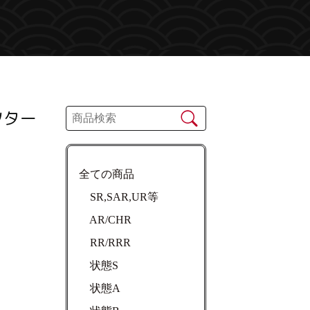
ツター
全ての商品
SR,SAR,UR等
AR/CHR
RR/RRR
状態S
状態A