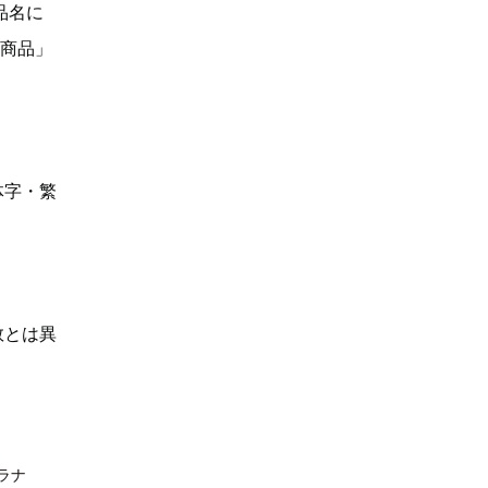
品名に
い商品」
体字・繁
数とは異
ラナ