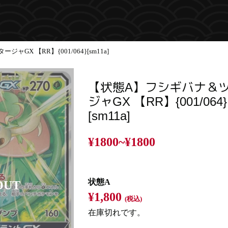
GX 【RR】{001/064}[sm11a]
【状態A】フシギバナ＆
ジャGX 【RR】{001/064}
[sm11a]
¥1800~
¥1800
状態A
¥1,800
(税込)
在庫切れです。