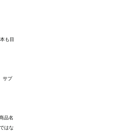
何本も目
、サプ
「商品名
Dではな