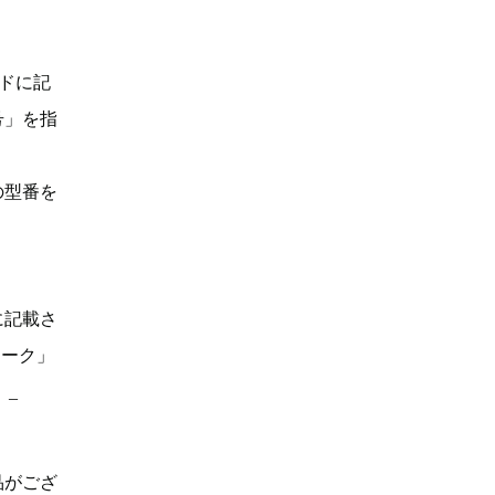
ドに記
号」を指
の型番を
に記載さ
マーク」
。_
品がござ