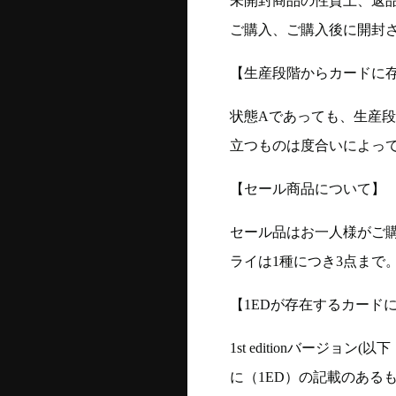
未開封商品の性質上、返
ご購入、ご購入後に開封
【生産段階からカードに存
状態Aであっても、生産
立つものは度合いによって
【セール商品について】
セール品はお一人様がご購
ライは1種につき3点まで
【1EDが存在するカード
1st editionバージ
に（1ED）の記載のある