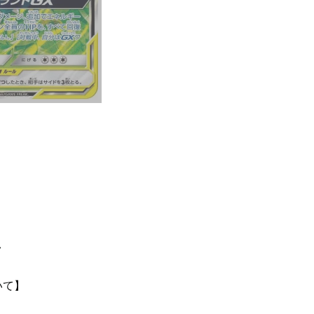
て
いて】